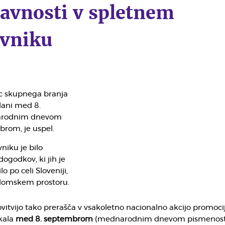
javnosti v spletnem
vniku
c skupnega branja
 lani med 8.
arodnim dnevom
brom, je uspel.
iku je bilo
ogodkov, ki jih je
lo po celi Sloveniji,
domskem prostoru.
itvijo tako prerašča v vsakoletno nacionalno akcijo promoci
ekala
med
8. septembrom
(mednarodnim dnevom pismenost