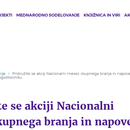
JEKTI
MEDNARODNO SODELOVANJE
KNJIŽNICA IN VIRI
A
ije
>
Pridružite se akciji Nacionalni mesec skupnega branja in napove
ogodkovniku
te se akciji Nacionalni
upnega branja in napove