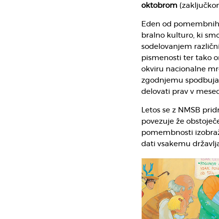
oktobrom
(zaključko
Eden od pomembnih c
bralno kulturo, ki sm
sodelovanjem različn
pismenosti ter tako o
okviru nacionalne mr
zgodnjemu spodbujanju
delovati prav v mese
Letos se z NMSB prid
povezuje že obstoječe
pomembnosti izobraže
dati vsakemu državlja