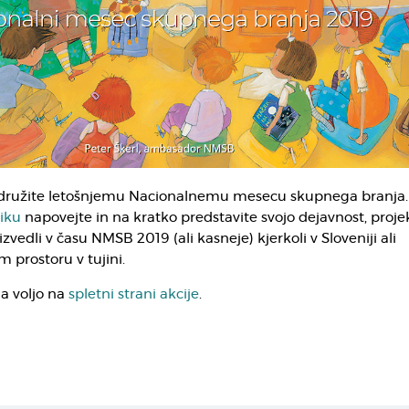
idružite letošnjemu Nacionalnemu mesecu skupnega branja.
iku
napovejte in na kratko predstavite svojo dejavnost, projek
zvedli v času NMSB 2019 (ali kasneje) kjerkoli v Sloveniji ali
 prostoru v tujini.
a voljo na
spletni strani akcije
.