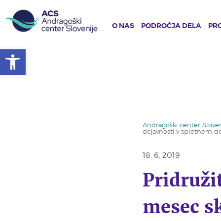
O NAS
PODROČJA DELA
PRO
Open toolbar
Skip
to
main
content
Andragoški center Sloven
dejavnosti v spletnem d
18. 6. 2019
Pridruži
mesec sk