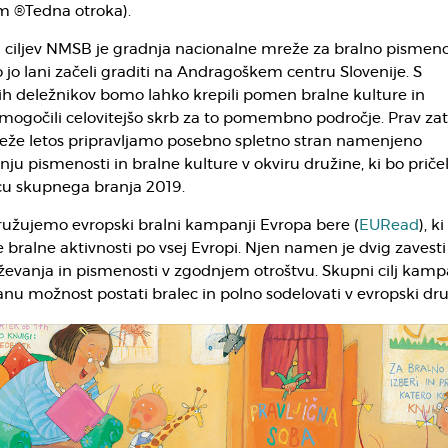
m ®Tedna otroka).
iljev NMSB je gradnja nacionalne mreže za bralno pismeno
o jo lani začeli graditi na Andragoškem centru Slovenije. S
ih deležnikov bomo lahko krepili pomen bralne kulture in
mogočili celovitejšo skrb za to pomembno področje. Prav zat
eže letos pripravljamo posebno spletno stran namenjeno
 pismenosti in bralne kulture v okviru družine, ki bo priče
cu skupnega branja 2019.
ružujemo evropski bralni kampanji Evropa bere (
EURead
), ki
 bralne aktivnosti po vsej Evropi. Njen namen je dvig zavesti
vanja in pismenosti v zgodnjem otroštvu. Skupni cilj kampa
nu možnost postati bralec in polno sodelovati v evropski dru