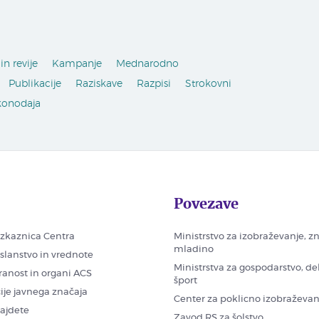
in revije
Kampanje
Mednarodno
Publikacije
Raziskave
Razpisi
Strokovni
konodaja
Povezave
zkaznica Centra
Ministrstvo za izobraževanje, z
mladino
oslanstvo in vrednote
Ministrstva za gospodarstvo, de
ranost in organi ACS
šport
ije javnega značaja
Center za poklicno izobraževan
najdete
Zavod RS za šolstvo