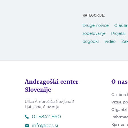
KATEGORIJE:
Druge novice
Glasila 
sodelovanje
Projekti
dogodki
Video
Za
Andragoški center
O nas
Slovenije
Osebna i
Ulica Ambrožiča Novljana 5
Vizija, p
Ljubljana, Slovenija
Organizi
01 5842 560
Informac
Kje nas 
info@acs.si