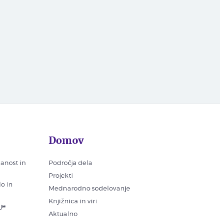
Domov
nanost in
Področja dela
Projekti
lo in
Mednarodno sodelovanje
Knjižnica in viri
je
Aktualno