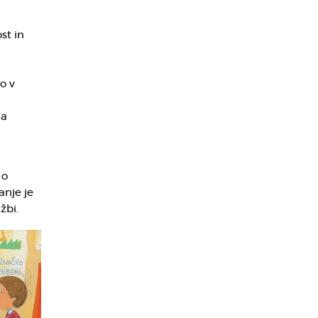
st in
o v
la
 o
nje je
žbi.