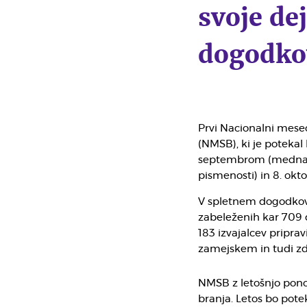
svoje de
dogodko
Prvi Nacionalni mese
(NMSB), ki je potekal
septembrom (medn
pismenosti) in 8. okto
V spletnem dogodkovn
zabeleženih kar 709 d
183 izvajalcev pripravi
zamejskem in tudi z
NMSB z letošnjo ponov
branja. Letos bo pot