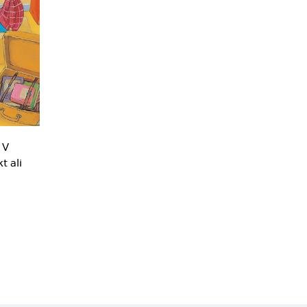
 V
t ali