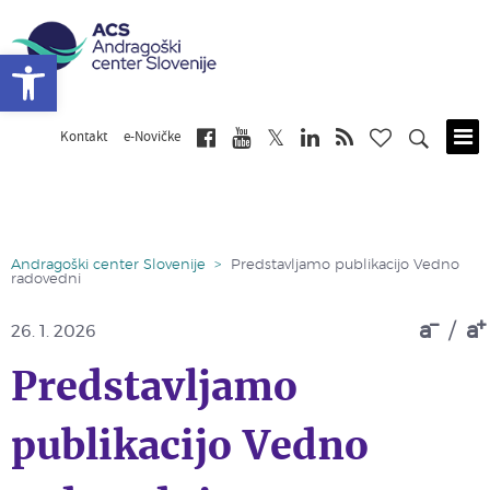
Open toolbar
Kontakt
e-Novičke
Skip
to
main
content
Andragoški center Slovenije
>
Predstavljamo publikacijo Vedno
radovedni
a
/
a
26. 1. 2026
Predstavljamo
publikacijo Vedno