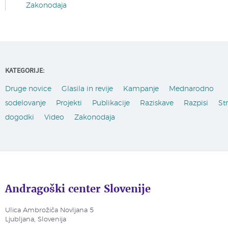
Zakonodaja
KATEGORIJE:
Druge novice
Glasila in revije
Kampanje
Mednarodno
sodelovanje
Projekti
Publikacije
Raziskave
Razpisi
St
dogodki
Video
Zakonodaja
Andragoški center Slovenije
Ulica Ambrožiča Novljana 5
Ljubljana, Slovenija