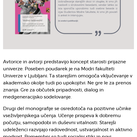
Avtorice in avtorji predstavijo koncept starosti prijazne
univerze. Poseben poudarek je na Modri fakulteti
Univerze v Ljubljani. Ta starejšim omogoča vključevanje v
akademsko okolje tudi po upokojitvi. Ne gre le za prenos
znanja. Gre za občutek pripadnosti, dialog in
medgeneracijsko sodelovanje.
Drugi del monografije se osredotoča na pozitivne učinke
vseživljenjskega učenja. Učenje prispeva k dobremu
počutju, samopodobi in duševni vitalnosti. Starejši
udeleženci razvijajo radovednost, ustvarjalnost in aktivno
modrost. Pomembni so tudi socialni stiki in novi