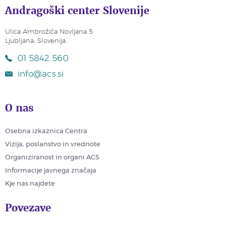
Andragoški center Slovenije
Ulica Ambrožiča Novljana 5
Ljubljana, Slovenija
01 5842 560
info@acs.si
O nas
Osebna izkaznica Centra
Vizija, poslanstvo in vrednote
Organiziranost in organi ACS
Informacije javnega značaja
Kje nas najdete
Povezave