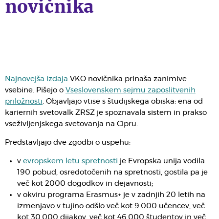
novičnika
Najnovejša izdaja
VKO novičnika prinaša zanimive
vsebine. Pišejo o
Vseslovenskem sejmu zaposlitvenih
priložnosti
. Objavljajo vtise s študijskega obiska: ena od
kariernih svetovalk ZRSZ je spoznavala sistem in prakso
vseživljenjskega svetovanja na Cipru.
Predstavljajo dve zgodbi o uspehu:
v
evropskem letu spretnosti
je Evropska unija vodila
190 pobud, osredotočenih na spretnosti, gostila pa je
več kot 2000 dogodkov in dejavnosti;
v okviru programa Erasmus+ je v zadnjih 20 letih na
izmenjavo v tujino odšlo več kot 9.000 učencev, več
kot 30.000 dijakov, več kot 46.000 študentov in več