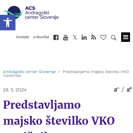
Open toolbar
Kontakt
e-Novičke
Skip
to
main
content
Andragoški center Slovenije
>
Predstavljamo majsko številko VKO
novičnika
a
/
a
28. 5. 2024
Predstavljamo
majsko številko VKO