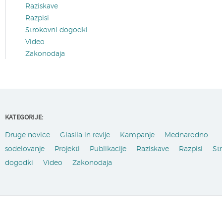
Raziskave
Razpisi
Strokovni dogodki
Video
Zakonodaja
KATEGORIJE:
Druge novice
Glasila in revije
Kampanje
Mednarodno
sodelovanje
Projekti
Publikacije
Raziskave
Razpisi
St
dogodki
Video
Zakonodaja