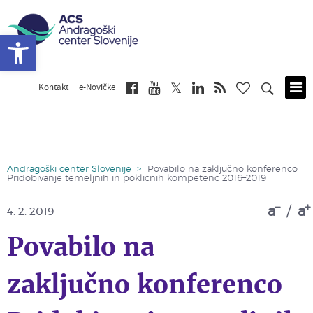
Open toolbar
Kontakt
e-Novičke
Skip
to
main
content
Andragoški center Slovenije
>
Povabilo na zaključno konferenco
Pridobivanje temeljnih in poklicnih kompetenc 2016–2019
a
/
a
4. 2. 2019
Povabilo na
zaključno konferenco