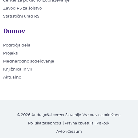
Center za poklicno izobraževanje
Zavod RS za šolstvo
Statistični urad RS
Domov
Področja dela
Projekti
Mednarodno sodelovanje
Knjižnica in viri
Aktualno
© 2026 Andragoški center Slovenije. Vse pravice pridržane.
Politika zasebnosti
| Pravna obvestila
|
Piškotki
Avtor:
Creatim