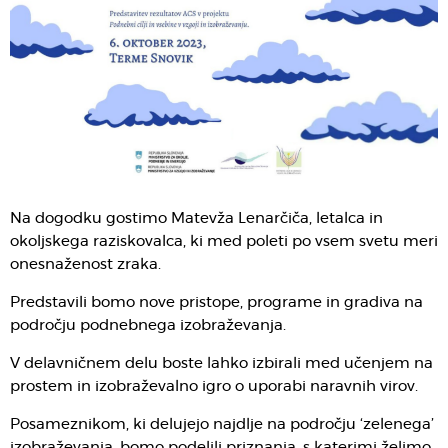
Na dogodku gostimo Matevža Lenarčiča, letalca in
okoljskega raziskovalca, ki med poleti po vsem svetu meri
onesnaženost zraka.
Predstavili bomo nove pristope, programe in gradiva na
področju podnebnega izobraževanja.
V delavničnem delu boste lahko izbirali med učenjem na
prostem in izobraževalno igro o uporabi naravnih virov.
Posameznikom, ki delujejo najdlje na področju ‘zelenega’
izobraževanja, bomo podelili priznanja, s katerimi želimo