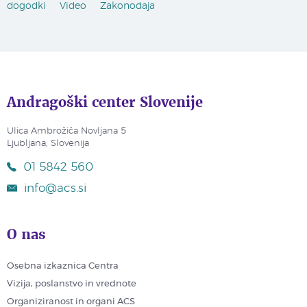
dogodki
Video
Zakonodaja
Andragoški center Slovenije
Ulica Ambrožiča Novljana 5
Ljubljana, Slovenija
01 5842 560
info@acs.si
O nas
Osebna izkaznica Centra
Vizija, poslanstvo in vrednote
Organiziranost in organi ACS