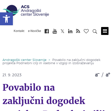
Open toolbar
Kontakt
e-Novičke
Skip
to
main
content
Andragoški center Slovenije
>
Povabilo na zaključni dogodek
projekta Podnebni cilji in vsebine v vzgoji in izobraževanju
a
/
a
21. 9. 2023
Povabilo na
zaključni dogodek