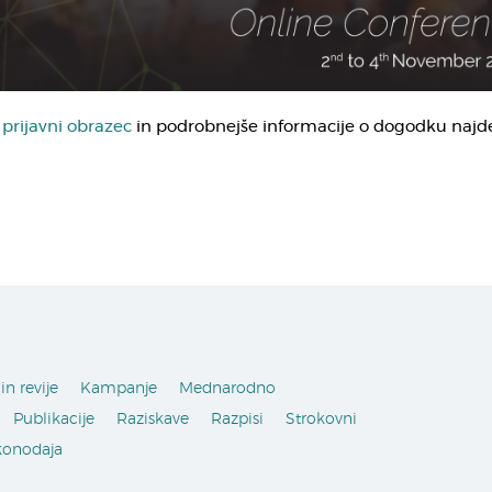
,
prijavni obrazec
in podrobnejše informacije o dogodku najd
in revije
Kampanje
Mednarodno
Publikacije
Raziskave
Razpisi
Strokovni
konodaja