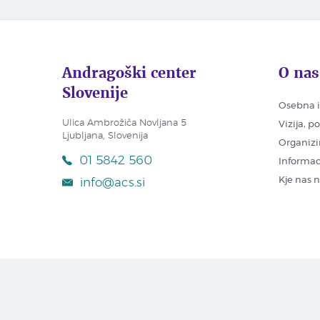
Andragoški center
O nas
Slovenije
Osebna i
Ulica Ambrožiča Novljana 5
Vizija, p
Ljubljana, Slovenija
Organizi
01 5842 560
Informac
Kje nas 
info@acs.si