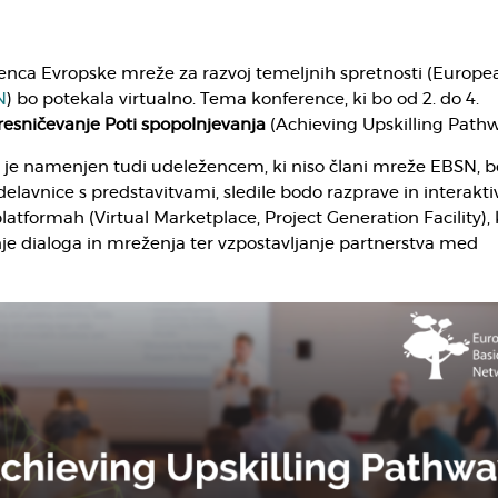
renca Evropske mreže za razvoj temeljnih spretnosti (Europe
N
) bo potekala virtualno. Tema konference, ki bo od 2. do 4.
resničevanje Poti spopolnjevanja
(Achieving Upskilling Pathw
i je namenjen tudi udeležencem, ki niso člani mreže EBSN, 
delavnice s predstavitvami, sledile bodo razprave in interakt
latformah (Virtual Marketplace, Project Generation Facility),
je dialoga in mreženja ter vzpostavljanje partnerstva med