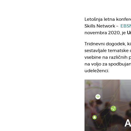
Letošnja letna konfe
Skills Network –
EBS
novembra 2020, je
U
Tridnevni dogodek, k
sestavljale tematske 
vsebine na različnih p
na voljo za spodbujan
udeleženci.