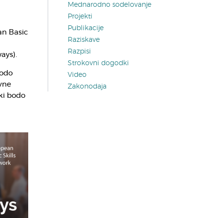
Mednarodno sodelovanje
Projekti
Publikacije
an Basic
Raziskave
Razpisi
ays).
Strokovni dogodki
bodo
Video
ivne
Zakonodaja
 ki bodo