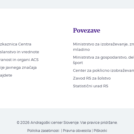
Povezave
zkaznica Centra
Ministrstvo za izobraževanje, z
mladino
oslanstvo in vrednote
Ministrstva za gospodarstvo, de
ranost in organi ACS
šport
ije javnega značaja
Center za poklicno izobraževan
najdete
Zavod RS za šolstvo
Statistični urad RS
© 2026 Andragoški center Slovenije. Vse pravice pridržane.
Politika zasebnosti
| Pravna obvestila
|
Piškotki