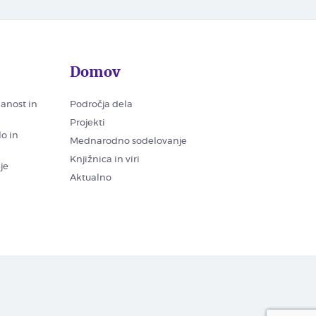
Domov
nanost in
Področja dela
Projekti
lo in
Mednarodno sodelovanje
Knjižnica in viri
je
Aktualno