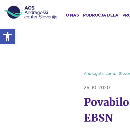
O NAS
PODROČJA DELA
PRO
Open toolbar
Skip
to
main
content
Andragoški center Sloven
26. 10. 2020
Povabilo
EBSN