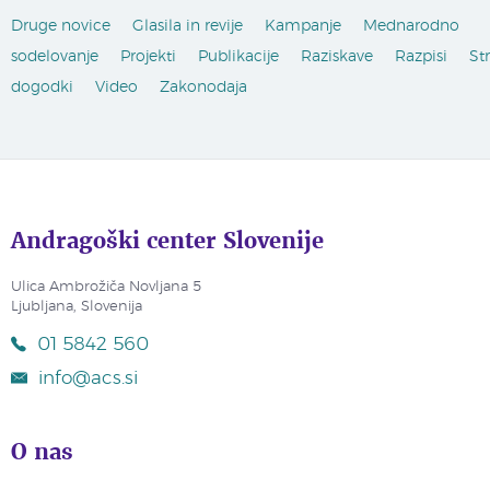
Druge novice
Glasila in revije
Kampanje
Mednarodno
sodelovanje
Projekti
Publikacije
Raziskave
Razpisi
St
dogodki
Video
Zakonodaja
Andragoški center Slovenije
Ulica Ambrožiča Novljana 5
Ljubljana, Slovenija
01 5842 560
info@acs.si
O nas