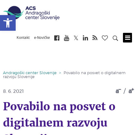
Open toolbar
Kontakt
e-Novičke
Skip
to
main
content
Andragoški center Slovenije
>
Povabilo na posvet o digitalnem
razvoju Slovenije
a
/
a
8. 6. 2021
Povabilo na posvet o
digitalnem razvoju