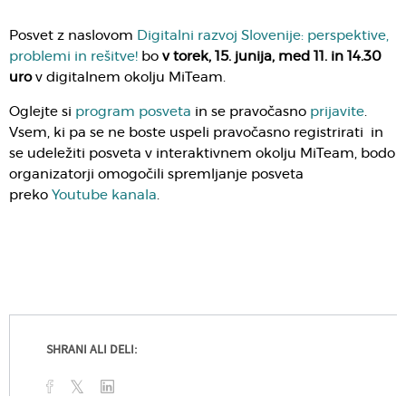
Posvet z naslovom
Digitalni razvoj Slovenije: perspektive,
problemi in rešitve!
bo
v torek, 15. junija, med 11. in 14.30
uro
v digitalnem okolju MiTeam.
Oglejte si
program posveta
in se pravočasno
prijavite
.
Vsem, ki pa se ne boste uspeli pravočasno registrirati in
se udeležiti posveta v interaktivnem okolju MiTeam, bodo
organizatorji omogočili spremljanje posveta
preko
Youtube kanala
.
SHRANI ALI DELI: