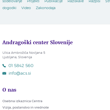
sodelovanje
Projekti
Publikacije
Raziskave
Razpisi
St
dogodki
Video
Zakonodaja
Andragoški center Slovenije
Ulica Ambrožiča Novljana 5
Ljubljana, Slovenija
01 5842 560
info@acs.si
O nas
Osebna izkaznica Centra
Vizija, poslanstvo in vrednote