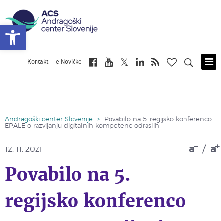
Open toolbar
Kontakt
e-Novičke
Skip
to
main
content
Andragoški center Slovenije
>
Povabilo na 5. regijsko konferenco
EPALE o razvijanju digitalnih kompetenc odraslih
a
/
a
12. 11. 2021
Povabilo na 5.
regijsko konferenco