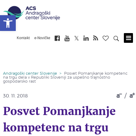
Open toolbar
Kontakt
e-Novičke
Skip
to
main
content
Andragoški center Slovenije
>
Posvet Pomanjkanje kompetenc
na trgu dela v Republiki Sloveniji za uspešno trajnostno
gospodarsko rast
a
/
a
30. 11. 2018
Posvet Pomanjkanje
kompetenc na trgu