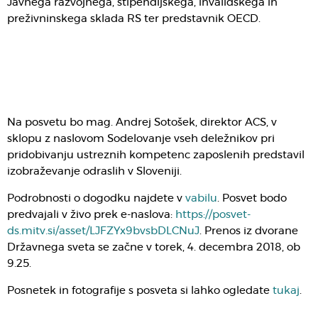
Javnega razvojnega, štipendijskega, invalidskega in
preživninskega sklada RS ter predstavnik OECD.
Na posvetu bo mag. Andrej Sotošek, direktor ACS, v
sklopu z naslovom Sodelovanje vseh deležnikov pri
pridobivanju ustreznih kompetenc zaposlenih predstavil
izobraževanje odraslih v Sloveniji.
Podrobnosti o dogodku najdete v
vabilu
. Posvet bodo
predvajali v živo prek e-naslova:
https://posvet-
ds.mitv.si/asset/LJFZYx9bvsbDLCNuJ
. Prenos iz dvorane
Državnega sveta se začne v torek, 4. decembra 2018, ob
9.25.
Posnetek in fotografije s posveta si lahko ogledate
tukaj
.