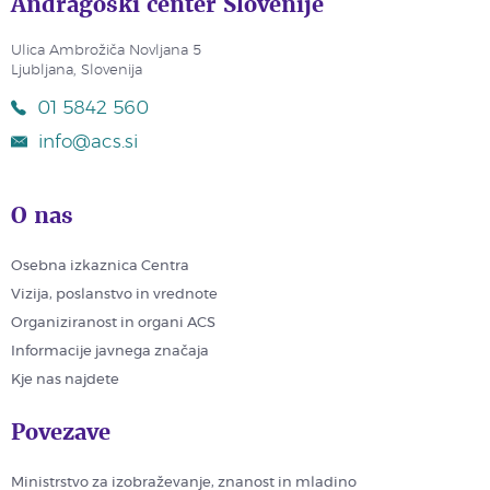
Andragoški center Slovenije
Ulica Ambrožiča Novljana 5
Ljubljana, Slovenija
01 5842 560
info@acs.si
O nas
Osebna izkaznica Centra
Vizija, poslanstvo in vrednote
Organiziranost in organi ACS
Informacije javnega značaja
Kje nas najdete
Povezave
Ministrstvo za izobraževanje, znanost in mladino