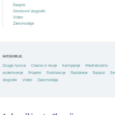
Razpisi
Strokovni dogodki
Video
Zakonodaja
KATEGORIJE:
Druge novice
Glasila in revije
Kampanje
Mednarodno
sodelovanje
Projekti
Publikacije
Raziskave
Razpisi
St
dogodki
Video
Zakonodaja