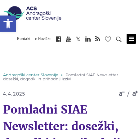
Open toolbar
Kontakt
e-Novičke
Skip
to
main
content
Andragoški center Slovenije
>
Pomladni SIAE Newsletter:
dosežki, dogodki in prihodnji izzivi
a
/
a
4. 4. 2025
Pomladni SIAE
Newsletter: dosežki,