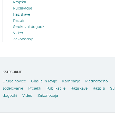
Projekti
Publikacije
Raziskave
Razpisi
Strokovni dogodki
Video
Zakonodaja
KATEGORIJE:
Druge novice
Glasila in revije
Kampanje
Mednarodno
sodelovanje
Projekti
Publikacije
Raziskave
Razpisi
St
dogodki
Video
Zakonodaja