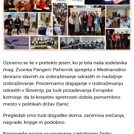
Oziramo se še v preteklo jesen, ko je bila naša sodelavka
mag. Zvonka Pangerc Pahernik sprejeta v Mednarodno
dvorano slavnih za izobraževanje odraslih in nadaljnje
izobraževanje. Povzemamo dogajanje v izobraževanju
odraslih v Sloveniji, pa tudi prizadevanja Evropske
komisije, da bi krepitev spretnosti dobila pomembno
mesto v politikah držav članic.
Pregledali smo tudi dogodke doma: zanimiva srečanja,
nagrade, knjige in podobno.
Najnovejše novice so povezane z letošnjimi Tedni