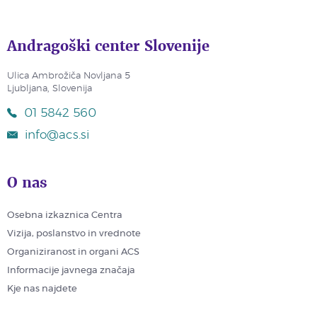
Andragoški center Slovenije
Ulica Ambrožiča Novljana 5
Ljubljana, Slovenija
01 5842 560
info@acs.si
O nas
Osebna izkaznica Centra
Vizija, poslanstvo in vrednote
Organiziranost in organi ACS
Informacije javnega značaja
Kje nas najdete