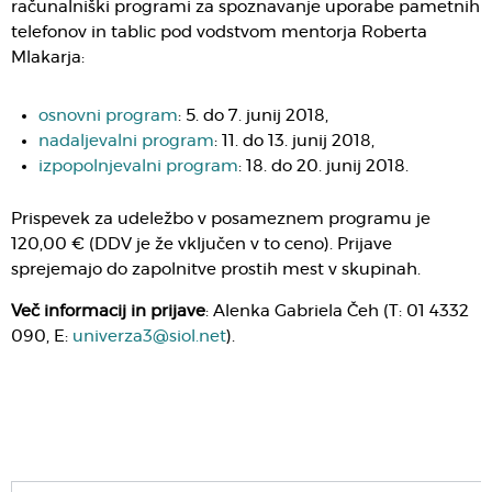
računalniški programi za spoznavanje uporabe pametnih
telefonov in tablic pod vodstvom mentorja Roberta
Mlakarja:
osnovni program
: 5. do 7. junij 2018,
nadaljevalni program
: 11. do 13. junij 2018,
izpopolnjevalni program
: 18. do 20. junij 2018.
Prispevek za udeležbo v posameznem programu je
120,00 € (DDV je že vključen v to ceno). Prijave
sprejemajo do zapolnitve prostih mest v skupinah.
Več informacij in prijave
: Alenka Gabriela Čeh (T: 01 4332
090, E:
univerza3@siol.net
).