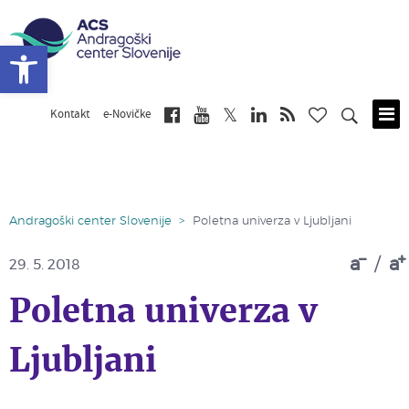
Open toolbar
Kontakt
e-Novičke
Skip
to
main
content
Andragoški center Slovenije
>
Poletna univerza v Ljubljani
a
/
a
29. 5. 2018
Poletna univerza v
Ljubljani