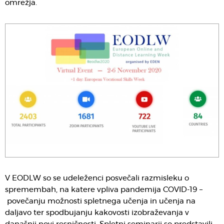
omrežja.
V EODLW so se udeleženci posvečali razmisleku o
spremembah, na katere vpliva pandemija COVID-19 –
povečanju možnosti spletnega učenja in učenja na
daljavo ter spodbujanju kakovosti izobraževanja v