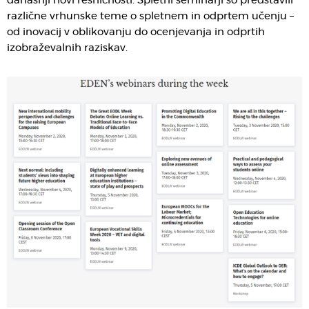
današnji novi resničnosti. Spletni seminarji so predstavili
različne vrhunske teme o spletnem in odprtem učenju –
od inovacij v oblikovanju do ocenjevanja in odprtih
izobraževalnih raziskav.