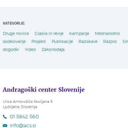
KATEGORIJE:
Druge novice
Glasila in revije
Kampanje
Mednarodno
sodelovanje
Projekti
Publikacije
Raziskave
Razpisi
St
dogodki
Video
Zakonodaja
Andragoški center Slovenije
Ulica Ambrožiča Novljana 5
Ljubljana, Slovenija
01 5842 560
info@acs.si