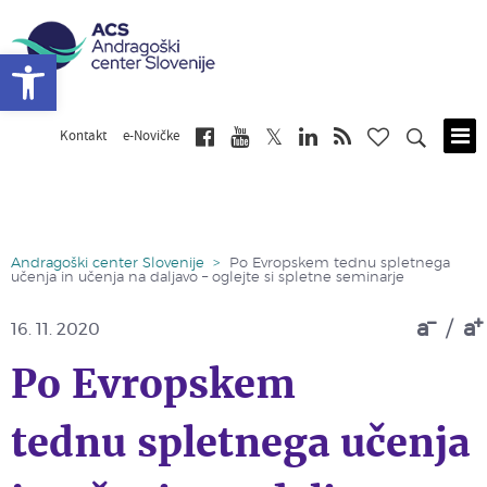
Open toolbar
Kontakt
e-Novičke
Skip
to
main
content
Andragoški center Slovenije
>
Po Evropskem tednu spletnega
učenja in učenja na daljavo – oglejte si spletne seminarje
a
/
a
16. 11. 2020
Po Evropskem
tednu spletnega učenja