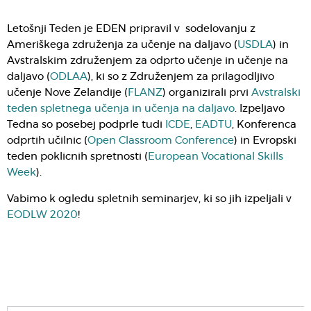
Letošnji Teden je EDEN pripravil v sodelovanju z
Ameriškega združenja za učenje na daljavo (
USDLA
) in
Avstralskim združenjem za odprto učenje in učenje na
daljavo (
ODLAA
), ki so z Združenjem za prilagodljivo
učenje Nove Zelandije (
FLANZ
) organizirali prvi
Avstralski
teden spletnega učenja in učenja na daljavo
. Izpeljavo
Tedna so posebej podprle tudi
ICDE
,
EADTU
, Konferenca
odprtih učilnic (
Open Classroom Conference
) in Evropski
teden poklicnih spretnosti (
European Vocational Skills
Week
).
Vabimo k ogledu spletnih seminarjev, ki so jih izpeljali v
EODLW 2020
!