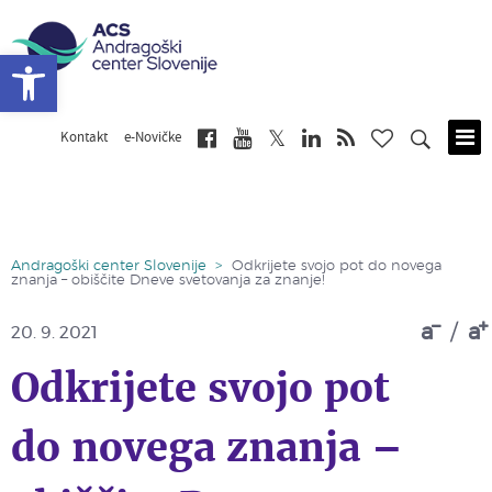
Open toolbar
Kontakt
e-Novičke
Skip
to
main
content
Andragoški center Slovenije
>
Odkrijete svojo pot do novega
znanja – obiščite Dneve svetovanja za znanje!
a
/
a
20. 9. 2021
Odkrijete svojo pot
do novega znanja –