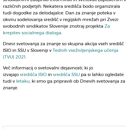
različnih podjetjih. Nekatera središča bodo organizirala
tudi dogodke za delodajalce. Dan za znanje poteka v
okviru sodelovanja središč v regijskih mrežah pri Zvezi
svobodnih sindikatov Slovenije znotraj projekta
Za
krepitev socialnega dialoga
.
Dnevi svetovanja za znanje so skupna akcija vseh središč
ISIO in SSU v Sloveniji v
Tednih vseživljenjskega učenja
(TVU) 2021
.
Več informacij o svetovalni dejavnosti, ki jo
izvajajo
središča ISIO
in
središča SSU
pa si lahko ogledate
tudi v
letaku
, ki smo ga pripravili ob Dnevih svetovanja za
znanje.