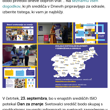
bodo priredili dneve odprtih vrat … Na
seznamu vseh
dogodkov
, ki jih središča v Dnevih pripravljajo za odrasle,
izberite tistega, ki vam je najbližji.
V četrtek,
23. septembra
, bo v enajstih središčih ISIO
potekal
Dan za znanje
. Svetovalci središč bodo skupaj s
sindikalnimi zaupniki informirali in svetovali zaposlenim v