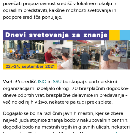
povečati prepoznavnost središč v lokalnem okolju in
odraslim predstaviti, kakšne možnosti svetovanja in
podpore središča ponujajo.
Vseh 34 središč
ISIO
in
SSU
bo skupaj s partnerskimi
organizacijami izpeljalo okrog 170 brezplačnih dogodkov:
dneve odprtih vrat, brezplačne delavnice in predavanja –
večino od njih v živo, nekatere pa tudi prek spleta.
Dogajalo se bo na različnih javnih mestih, kjer se zbere
največ ljudi: stojnice znanja bodo v nakupovalnih centrih,
dogodki bodo na mestnih trgih in glavnih ulicah, nekateri