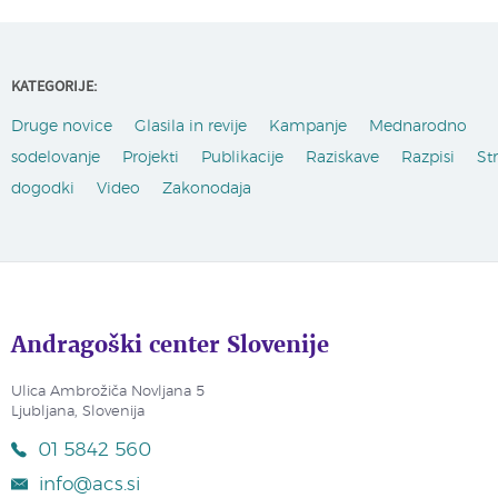
KATEGORIJE:
Druge novice
Glasila in revije
Kampanje
Mednarodno
sodelovanje
Projekti
Publikacije
Raziskave
Razpisi
St
dogodki
Video
Zakonodaja
Andragoški center Slovenije
Ulica Ambrožiča Novljana 5
Ljubljana, Slovenija
01 5842 560
info@acs.si