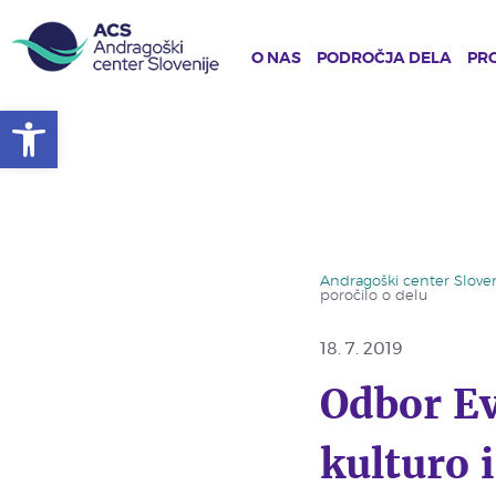
O NAS
PODROČJA DELA
PRO
Open toolbar
Skip
to
main
content
Andragoški center Sloven
poročilo o delu
18. 7. 2019
Odbor E
kulturo 