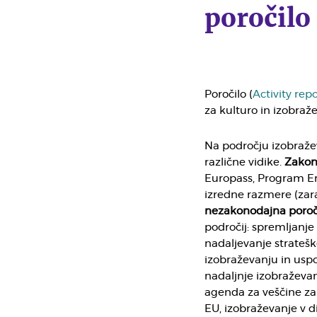
poročilo
Poročilo (
Activity rep
za kulturo in izobra
Na področju izobražev
različne vidike.
Zakon
Europass, Program E
izredne razmere (zar
nezakonodajna poroč
področij: spremljanje
nadaljevanje stratešk
izobraževanju in usp
nadaljnje izobraževan
agenda za veščine za
EU, izobraževanje v di