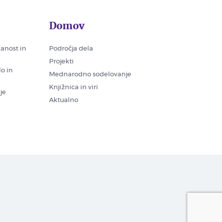
Domov
nanost in
Področja dela
Projekti
lo in
Mednarodno sodelovanje
Knjižnica in viri
je
Aktualno