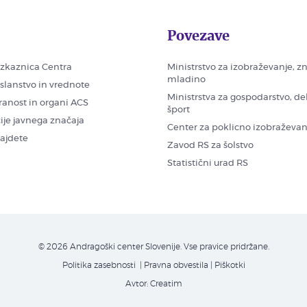
Povezave
zkaznica Centra
Ministrstvo za izobraževanje, z
mladino
oslanstvo in vrednote
Ministrstva za gospodarstvo, de
ranost in organi ACS
šport
ije javnega značaja
Center za poklicno izobraževan
najdete
Zavod RS za šolstvo
Statistični urad RS
© 2026 Andragoški center Slovenije. Vse pravice pridržane.
Politika zasebnosti
| Pravna obvestila
|
Piškotki
Avtor:
Creatim