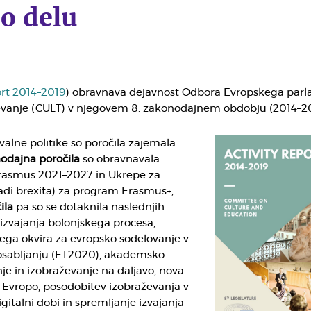
 o delu
ort 2014–2019
) obravnava dejavnost Odbora Evropskega par
ževanje (CULT) v njegovem 8. zakonodajnem obdobju (2014–20
alne politike so poročila zajemala
odajna poročila
so obravnavala
rasmus 2021–2027 in Ukrepe za
adi brexita) za program Erasmus+,
ila
pa so se dotaknila naslednjih
 izvajanja bolonjskega procesa,
ega okvira za evropsko sodelovanje v
osabljanju (ET2020), akademsko
je in izobraževanje na daljavo, nova
 Evropo, posodobitev izobraževanja v
gitalni dobi in spremljanje izvajanja