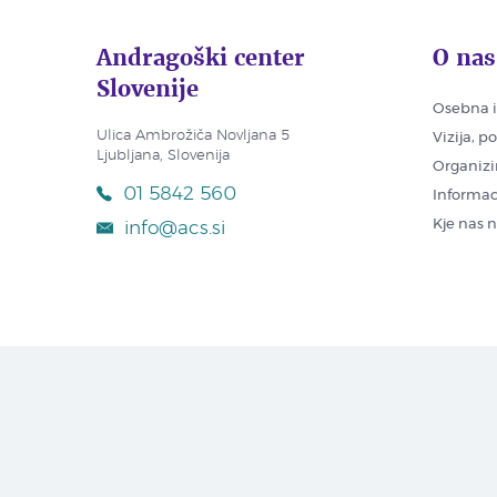
Andragoški center
O nas
Slovenije
Osebna i
Ulica Ambrožiča Novljana 5
Vizija, p
Ljubljana, Slovenija
Organizi
01 5842 560
Informac
Kje nas 
info@acs.si