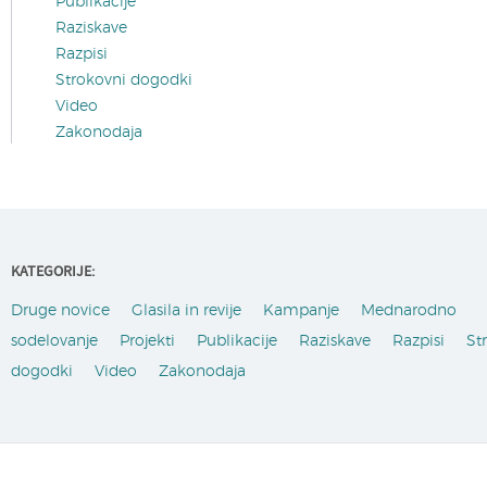
Publikacije
Raziskave
Razpisi
Strokovni dogodki
Video
Zakonodaja
KATEGORIJE:
Druge novice
Glasila in revije
Kampanje
Mednarodno
sodelovanje
Projekti
Publikacije
Raziskave
Razpisi
St
dogodki
Video
Zakonodaja