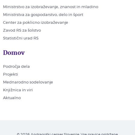
Ministrstvo za izobraževanje, znanost in mladino
Ministrstva za gospodarstvo, delo in šport
Center za poklicno izobraževanje
Zavod RS za šolstvo
Statistični urad RS
Domov
Področja dela
Projekti
Mednarodno sodelovanje
Knjižnica in viri
Aktualno
© 2026 Andragoški center Slovenije. Vse pravice pridržane.