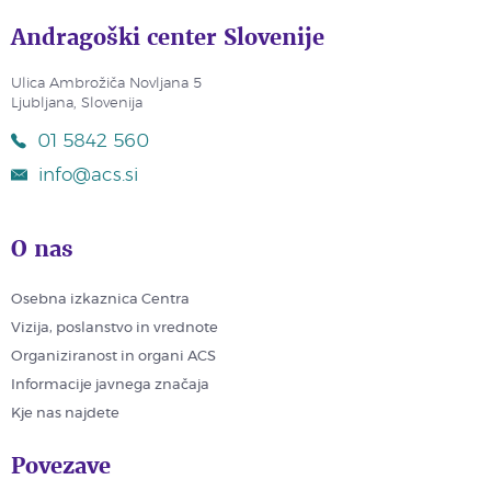
Andragoški center Slovenije
Ulica Ambrožiča Novljana 5
Ljubljana, Slovenija
01 5842 560
info@acs.si
O nas
Osebna izkaznica Centra
Vizija, poslanstvo in vrednote
Organiziranost in organi ACS
Informacije javnega značaja
Kje nas najdete
Povezave