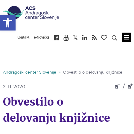
Open toolbar
Kontakt
e-Novičke
Skip
to
main
content
Andragoški center Slovenije
>
Obvestilo o delovanju knjižnice
a
/
a
2. 11. 2020
Obvestilo o
delovanju knjižnice