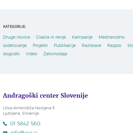
KATEGORIJE:
Druge novice
Glasila in revije
Kampanje
Mednarodno
sodelovanje
Projekti
Publikacije
Raziskave
Razpisi
St
dogodki
Video
Zakonodaja
Andragoški center Slovenije
Ulica Ambrožiča Novljana 5
Ljubljana, Slovenija
01 5842 560
info@acs.si