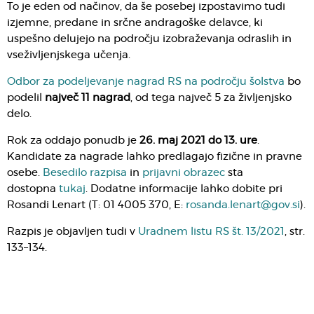
To je eden od načinov, da še posebej izpostavimo tudi
izjemne, predane in srčne andragoške delavce, ki
uspešno delujejo na področju izobraževanja odraslih in
vseživljenjskega učenja.
Odbor za podeljevanje nagrad RS na področju šolstva
bo
podelil
največ 11 nagrad
, od tega največ 5 za življenjsko
delo.
Rok za oddajo ponudb je
26. maj 2021 do 13. ure
.
Kandidate za nagrade lahko predlagajo fizične in pravne
osebe.
Besedilo razpisa
in
prijavni obrazec
sta
dostopna
tukaj
. Dodatne informacije lahko dobite pri
Rosandi Lenart (T: 01 4005 370, E:
rosanda.lenart@gov.si
).
Razpis je objavljen tudi v
Uradnem listu RS št. 13/2021
, str.
133–134.