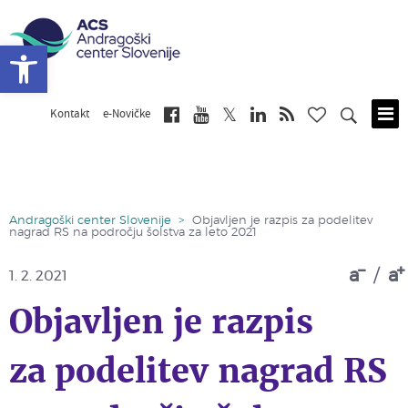
Open toolbar
Kontakt
e-Novičke
Skip
to
main
content
Andragoški center Slovenije
>
Objavljen je razpis za podelitev
nagrad RS na področju šolstva za leto 2021
a
/
a
1. 2. 2021
Objavljen je razpis
za podelitev nagrad RS