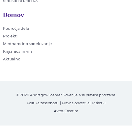
Statistični urad RS
Domov
Področja dela
Projekti
Mednarodno sodelovanje
Knjižnica in viri
Aktualno
© 2026 Andragoški center Slovenije. Vse pravice pridržane.
Politika zasebnosti
| Pravna obvestila
|
Piškotki
Avtor:
Creatim