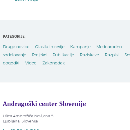
KATEGORIJE:
Druge novice
Glasila in revije
Kampanje
Mednarodno
sodelovanje
Projekti
Publikacije
Raziskave
Razpisi
St
dogodki
Video
Zakonodaja
Andragoški center Slovenije
Ulica Ambrožiča Novljana 5
Ljubljana, Slovenija