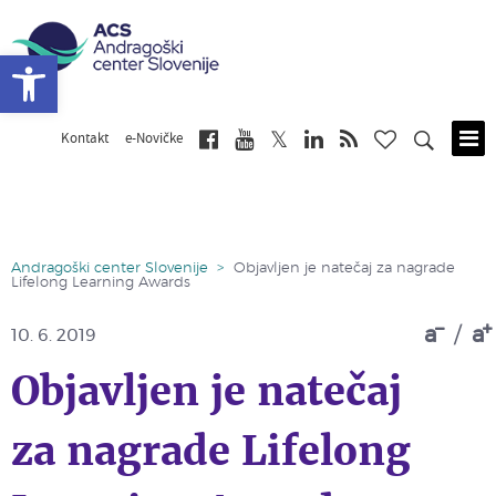
Open toolbar
Kontakt
e-Novičke
Skip
to
main
content
Andragoški center Slovenije
>
Objavljen je natečaj za nagrade
Lifelong Learning Awards
a
/
a
10. 6. 2019
Objavljen je natečaj
za nagrade Lifelong