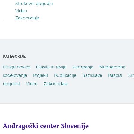
Strokovni dogodki
Video
Zakonodaja
KATEGORIJE:
Druge novice
Glasila in revije
Kampanje
Mednarodno
sodelovanje
Projekti
Publikacije
Raziskave
Razpisi
St
dogodki
Video
Zakonodaja
Andragoški center Slovenije