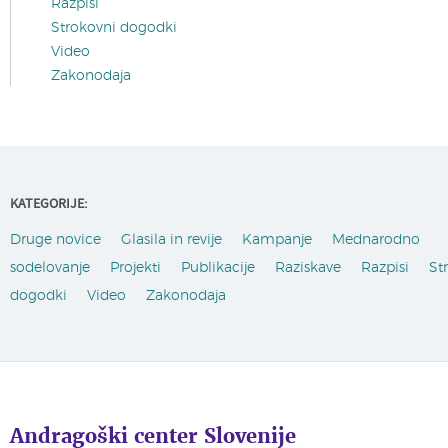
Razpisi
Strokovni dogodki
Video
Zakonodaja
KATEGORIJE:
Druge novice
Glasila in revije
Kampanje
Mednarodno
sodelovanje
Projekti
Publikacije
Raziskave
Razpisi
St
dogodki
Video
Zakonodaja
Andragoški center Slovenije