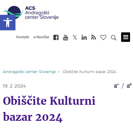
Open toolbar
Kontakt
e-Novičke
Skip
to
main
content
Andragoški center Slovenije
>
Obiščite Kulturni bazar 2024
a
/
a
19. 2. 2024
Obiščite Kulturni
bazar 2024