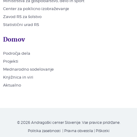
Ministrstva za gospodarstvo, delo in šport
Center za poklicno izobraževanje
Zavod RS za šolstvo
Statistični urad RS
Domov
Področja dela
Projekti
Mednarodno sodelovanje
Knjižnica in viri
Aktualno
© 2026 Andragoški center Slovenije. Vse pravice pridržane.
Politika zasebnosti
| Pravna obvestila
|
Piškotki