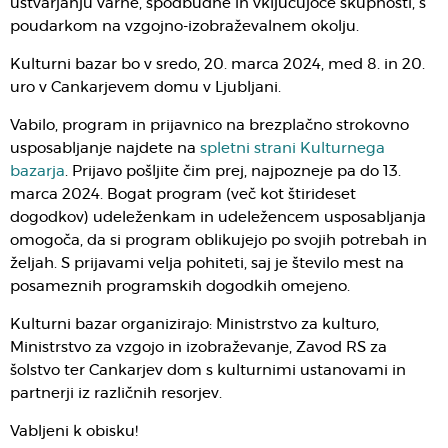
ustvarjanju varne, spodbudne in vključujoče skupnosti, s
poudarkom na vzgojno-izobraževalnem okolju.
Kulturni bazar bo v sredo, 20. marca 2024, med 8. in 20.
uro v Cankarjevem domu v Ljubljani.
Vabilo, program in prijavnico na brezplačno strokovno
usposabljanje najdete na
spletni strani Kulturnega
bazarja
. Prijavo pošljite čim prej, najpozneje pa do 13.
marca 2024. Bogat program (več kot štirideset
dogodkov) udeleženkam in udeležencem usposabljanja
omogoča, da si program oblikujejo po svojih potrebah in
željah. S prijavami velja pohiteti, saj je število mest na
posameznih programskih dogodkih omejeno.
Kulturni bazar organizirajo: Ministrstvo za kulturo,
Ministrstvo za vzgojo in izobraževanje, Zavod RS za
šolstvo ter Cankarjev dom s kulturnimi ustanovami in
partnerji iz različnih resorjev.
Vabljeni k obisku!