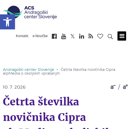
Open toolbar
Kontakt
e-Novičke
Skip
to
main
content
Andragoški center Slovenije
>
Četrta številka novičnika Cipra
alpMedia o okoljskih vprašanjih
a
/
a
10. 7. 2026
Četrta številka
novičnika Cipra