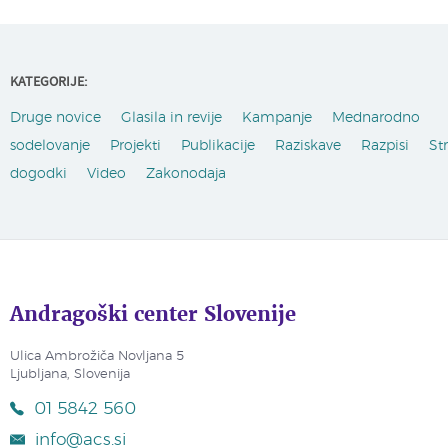
KATEGORIJE:
Druge novice
Glasila in revije
Kampanje
Mednarodno
sodelovanje
Projekti
Publikacije
Raziskave
Razpisi
St
dogodki
Video
Zakonodaja
Andragoški center Slovenije
Ulica Ambrožiča Novljana 5
Ljubljana, Slovenija
01 5842 560
info@acs.si