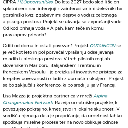
CIPRA
H2Opportunities
. Do leta 2027 bodo sledili še en
spletni seminar, intervjuji z zainteresiranimi deležniki ter
gostilniški kvizi z zabavnimi dejstvi o vodi iz celotnega
alpskega prostora. Projekt se ukvarja se z vprašanji vode.
Od kod prihaja voda v Alpah, kam teče in komu
pravzaprav pripada?
Oditi od doma in ostati povezan? Projekt
OUT4INGOV
se
je več kot leto in pol posvečal vprašanju odseljevanja
mladih iz alpskega prostora. V treh pilotnih regijah –
slovenskem Mariboru, italijanskem Trentinu in
francoskem Vesoulu – je preizkusil inovativne pristope za
krepitev povezanosti mladih z domačim okoljem. Projekt
se bo zaključil s konferenco, ki bo sredi julija v Franciji.
Lisa Mazza je projektna partnerica v mreži
Alpine
Changemaker Network
. Razvija umetniške projekte, ki
povezujejo pokrajino, kmetijstvo in lokalne skupnosti. V
središču njenega dela je prepričanje, da umetnost lahko
spodbuja miselne procese ter na novo oblikuje odnose