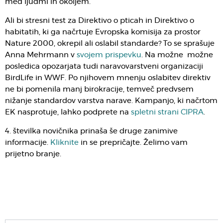
med ljudmi in okoljem.
Ali bi stresni test za Direktivo o pticah in Direktivo o
habitatih, ki ga načrtuje Evropska komisija za prostor
Nature 2000, okrepil ali oslabil standarde? To se sprašuje
Anna Mehrmann v
svojem prispevku
. Na možne možne
posledica opozarjata tudi naravovarstveni organizaciji
BirdLife in WWF. Po njihovem mnenju oslabitev direktiv
ne bi pomenila manj birokracije, temveč predvsem
nižanje standardov varstva narave. Kampanjo, ki načrtom
EK nasprotuje, lahko podprete na
spletni strani CIPRA
.
4. številka novičnika prinaša še druge zanimive
informacije.
Kliknite
in se prepričajte. Želimo vam
prijetno branje.