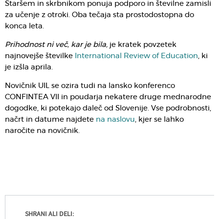
Staršem in skrbnikom ponuja podporo in številne zamisli
za učenje z otroki. Oba tečaja sta prostodostopna do
konca leta.
Prihodnost ni več, kar je bila,
je kratek povzetek
najnovejše številke
International Review of Education
, ki
je izšla aprila.
Novičnik UIL se ozira tudi na lansko konferenco
CONFINTEA VII in poudarja nekatere druge mednarodne
dogodke, ki potekajo daleč od Slovenije. Vse podrobnosti,
načrt in datume najdete
na naslovu
, kjer se lahko
naročite na novičnik.
SHRANI ALI DELI: