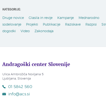
KATEGORIJE:
Druge novice
Glasila in revije
Kampanje
Mednarodno
sodelovanje
Projekti
Publikacije
Raziskave
Razpisi
St
dogodki
Video
Zakonodaja
Andragoški center Slovenije
Ulica Ambrožiča Novljana 5
Ljubljana, Slovenija
01 5842 560
info@acs.si