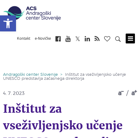
Open toolbar
Kontakt
e-Novičke
Skip
to
main
content
Andragoški center Slovenije
>
Inštitut za vseživljenjsko učenje
UNESCO predstavlja začasnega direktorja
a
/
a
4. 7. 2023
Inštitut za
vseživljenjsko učenje