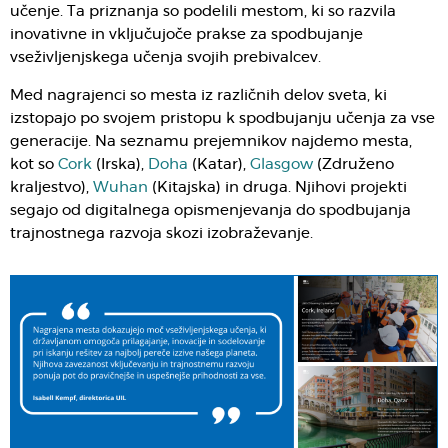
učenje. Ta priznanja so podelili mestom, ki so razvila
inovativne in vključujoče prakse za spodbujanje
vseživljenjskega učenja svojih prebivalcev.
Med nagrajenci so mesta iz različnih delov sveta, ki
izstopajo po svojem pristopu k spodbujanju učenja za vse
generacije. Na seznamu prejemnikov najdemo mesta,
kot so
Cork
(Irska),
Doha
(Katar),
Glasgow
(Združeno
kraljestvo),
Wuhan
(Kitajska) in druga. Njihovi projekti
segajo od digitalnega opismenjevanja do spodbujanja
trajnostnega razvoja skozi izobraževanje.