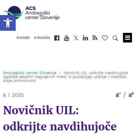
Open toolbar
Kontakt
e-Novičke
Skip
to
main
content
Andragoški center Slovenije
>
Novičnik UIL: odkrijte navdihujoče
zgodbe desetih nagrajenih mest, ki postavljajo učenje v središče
svoje prihodnosti
a
/
a
8. 1. 2025
Novičnik UIL:
odkrijte navdihujoče