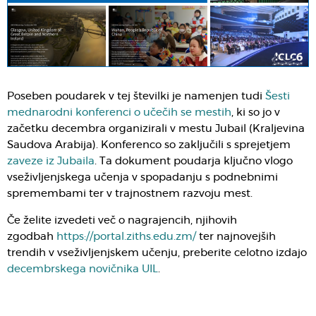
Poseben poudarek v tej številki je namenjen tudi
Šesti
mednarodni konferenci o učečih se mestih
, ki so jo v
začetku decembra organizirali v mestu Jubail (Kraljevina
Saudova Arabija). Konferenco so zaključili s sprejetjem
zaveze iz Jubaila
. Ta dokument poudarja ključno vlogo
vseživljenjskega učenja v spopadanju s podnebnimi
spremembami ter v trajnostnem razvoju mest.
Če želite izvedeti več o nagrajencih, njihovih
zgodbah
https://portal.ziths.edu.zm/
ter najnovejših
trendih v vseživljenjskem učenju, preberite celotno izdajo
decembrskega novičnika UIL
.