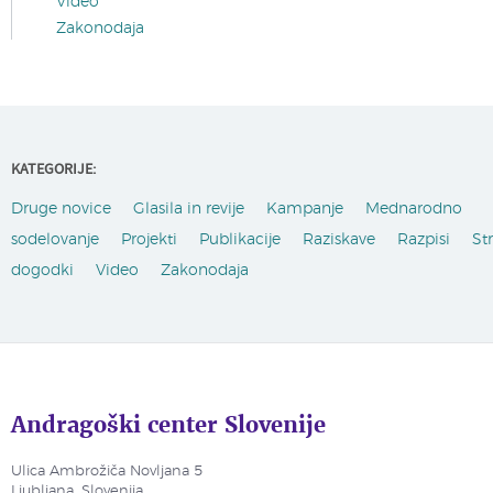
Video
Zakonodaja
KATEGORIJE:
Druge novice
Glasila in revije
Kampanje
Mednarodno
sodelovanje
Projekti
Publikacije
Raziskave
Razpisi
St
dogodki
Video
Zakonodaja
Andragoški center Slovenije
Ulica Ambrožiča Novljana 5
Ljubljana, Slovenija