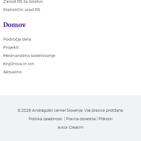
Zavod RS za šolstvo
Statistični urad RS
Domov
Področja dela
Projekti
Mednarodno sodelovanje
Knjižnica in viri
Aktualno
© 2026 Andragoški center Slovenije. Vse pravice pridržane.
Politika zasebnosti
| Pravna obvestila
|
Piškotki
Avtor:
Creatim