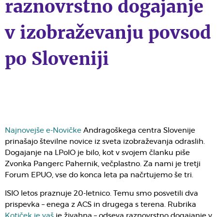
raznovrstno dogajanje
v izobraževanju povsod
po Sloveniji
Najnovejše e-Novičke
Andragoškega centra Slovenije
prinašajo številne novice iz sveta izobraževanja odraslih.
Dogajanje na LPoIO je bilo, kot v svojem članku piše
Zvonka Pangerc Pahernik, večplastno. Za nami je tretji
Forum EPUO, vse do konca leta pa načrtujemo še tri.
ISIO letos praznuje 20-letnico. Temu smo posvetili dva
prispevka – enega z ACS in drugega s terena. Rubrika
Kotiček je vaš
je živahna – odseva raznovrstno dogajanje v