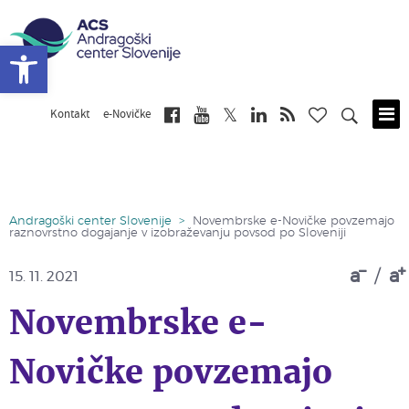
Open toolbar
Kontakt
e-Novičke
Skip
to
main
content
Andragoški center Slovenije
>
Novembrske e-Novičke povzemajo
raznovrstno dogajanje v izobraževanju povsod po Sloveniji
a
/
a
15. 11. 2021
Novembrske e-
Novičke povzemajo