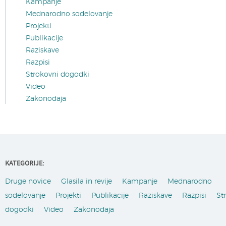
Kampanje
Mednarodno sodelovanje
Projekti
Publikacije
Raziskave
Razpisi
Strokovni dogodki
Video
Zakonodaja
KATEGORIJE:
Druge novice
Glasila in revije
Kampanje
Mednarodno
sodelovanje
Projekti
Publikacije
Raziskave
Razpisi
St
dogodki
Video
Zakonodaja