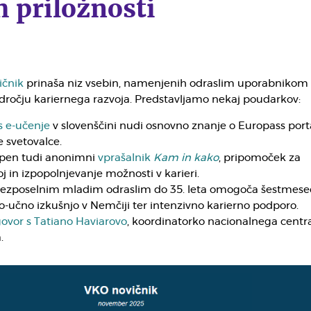
h priložnosti
ičnik
prinaša niz vsebin, namenjenih odraslim uporabnikom 
ročju kariernega razvoja. Predstavljamo nekaj poudarkov:
 e-učenje
v slovenščini nudi osnovno znanje o Europass port
e svetovalce.
open tudi anonimni
vprašalnik
Kam in kako
, pripomoček za
oj in izpopolnjevanje možnosti v karieri.
ezposelnim mladim odraslim do 35. leta omogoča šestmese
-učno izkušnjo v Nemčiji ter intenzivno karierno podporo.
ovor s Tatiano Haviarovo
, koordinatorko nacionalnega centr
.