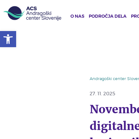
O NAS
PODROČJA DELA
PRO
Open toolbar
Skip
to
main
content
Andragoški center Sloven
27. 11. 2025
Novembe
digitaln