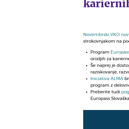
karierni
Novembrski VKO nov
strokovnjakom na pod
Program
Europass
orodjih za kariern
Še naprej je dost
raziskovanje, razv
Iniciativa ALMA
br
program z delovno
Preberite tudi
pog
Europass Slovaška