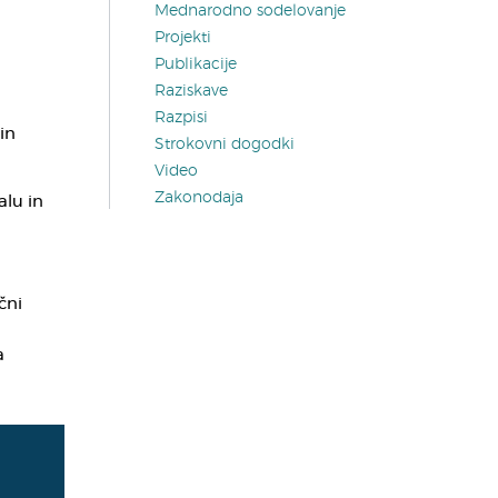
Mednarodno sodelovanje
Projekti
Publikacije
Raziskave
Razpisi
in
Strokovni dogodki
Video
Zakonodaja
alu in
čni
a