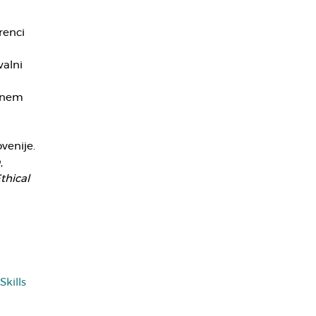
renci
valni
lenem
venije.
a
,
thical
kills