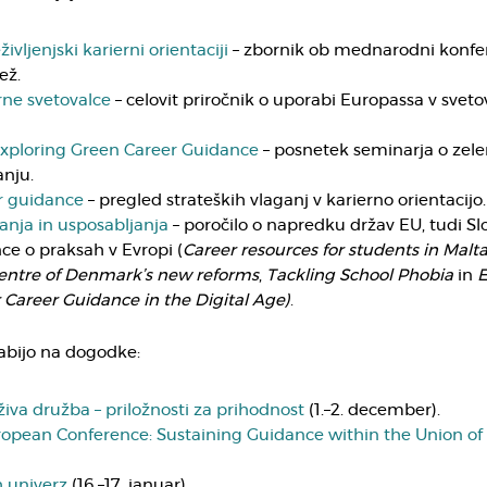
življenjski karierni orientaciji
– zbornik ob mednarodni konfe
ež.
rne svetovalce
– celovit priročnik o uporabi Europassa v sveto
Exploring Green Career Guidance
– posnetek seminarja o ze
nju.
er guidance
– pregled strateških vlaganj v karierno orientacijo.
anja in usposabljanja
– poročilo o napredku držav EU, tudi Slo
ce o praksah v Evropi (
Career resources for students in Malt
centre of Denmark’s new reforms
,
Tackling School Phobia
in
E
 Career Guidance in the Digital Age)
.
abijo na dogodke:
iva družba – priložnosti za prihodnost
(1.–2. december).
pean Conference: Sustaining Guidance within the Union of S
h univerz
(16.–17. januar)