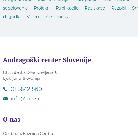
sodelovanje
Projekti
Publikacije
Raziskave
Razpisi
St
dogodki
Video
Zakonodaja
Andragoški center Slovenije
Ulica Ambrožiča Novljana 5
Ljubljana, Slovenija
01 5842 560
info@acs.si
O nas
Osebna izkaznica Centra