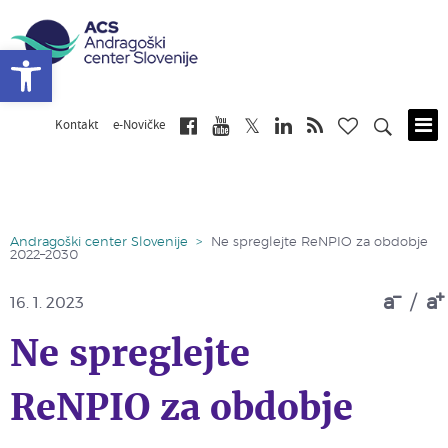
Open toolbar
Kontakt
e-Novičke
Skip
to
main
content
Andragoški center Slovenije
>
Ne spreglejte ReNPIO za obdobje
2022–2030
a
/
a
16. 1. 2023
Ne spreglejte
ReNPIO za obdobje