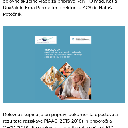
delovne skupine vlade za pripravo ReNPIO mag. Katja
Dovžak in Ema Perme ter direktorica ACS dr. Nataša
Potočnik.
Delovna skupina je pri pripravi dokumenta upoštevala
rezultate raziskave PIAAC (2015–2018) in priporočila
OECD (2018). K sodelovanju je pritegnila več kot 100