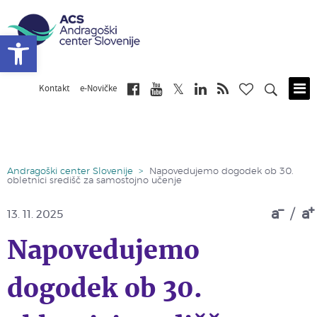
Open toolbar
Kontakt
e-Novičke
Skip
to
main
content
Andragoški center Slovenije
>
Napovedujemo dogodek ob 30.
obletnici središč za samostojno učenje
a
/
a
13. 11. 2025
Napovedujemo
dogodek ob 30.