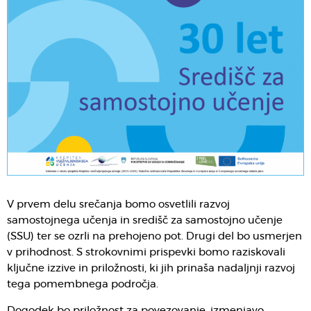
V prvem delu srečanja bomo osvetlili razvoj
samostojnega učenja in središč za samostojno učenje
(SSU) ter se ozrli na prehojeno pot. Drugi del bo usmerjen
v prihodnost. S strokovnimi prispevki bomo raziskovali
ključne izzive in priložnosti, ki jih prinaša nadaljnji razvoj
tega pomembnega področja.
Dogodek bo priložnost za povezovanje, izmenjavo