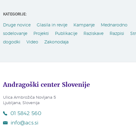
KATEGORIJE:
Druge novice
Glasila in revije
Kampanje
Mednarodno
sodelovanje
Projekti
Publikacije
Raziskave
Razpisi
St
dogodki
Video
Zakonodaja
Andragoški center Slovenije
Ulica Ambrožiča Novljana 5
Ljubljana, Slovenija
01 5842 560
info@acs.si