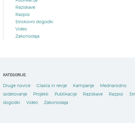
Publikacije
Raziskave
Razpisi
Strokovni dogodki
Video
Zakonodaja
KATEGORIJE:
Druge novice
Glasila in revije
Kampanje
Mednarodno
sodelovanje
Projekti
Publikacije
Raziskave
Razpisi
St
dogodki
Video
Zakonodaja