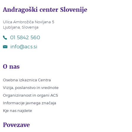
Andragoški center Slovenije
Ulica Ambrožiča Novljana 5
Ljubljana, Slovenija
01 5842 560
info@acs.si
O nas
Osebna izkaznica Centra
Vizija, poslanstvo in vrednote
Organiziranost in organi ACS
Informacije javnega značaja
Kje nas najdete
Povezave