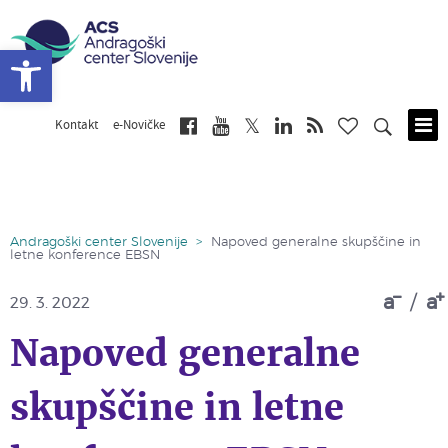
Open toolbar
Kontakt
e-Novičke
Skip
to
main
content
Andragoški center Slovenije
>
Napoved generalne skupščine in
letne konference EBSN
a
/
a
29. 3. 2022
Napoved generalne
skupščine in letne