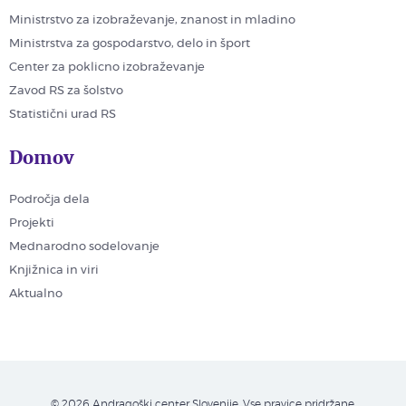
Ministrstvo za izobraževanje, znanost in mladino
Ministrstva za gospodarstvo, delo in šport
Center za poklicno izobraževanje
Zavod RS za šolstvo
Statistični urad RS
Domov
Področja dela
Projekti
Mednarodno sodelovanje
Knjižnica in viri
Aktualno
© 2026 Andragoški center Slovenije. Vse pravice pridržane.