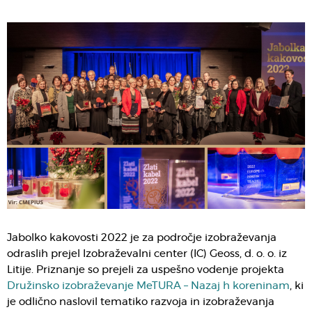
Jabolko kakovosti 2022 je za področje izobraževanja
odraslih prejel Izobraževalni center (IC) Geoss, d. o. o. iz
Litije. Priznanje so prejeli za uspešno vodenje projekta
Družinsko izobraževanje MeTURA – Nazaj h koreninam
, ki
je odlično naslovil tematiko razvoja in izobraževanja