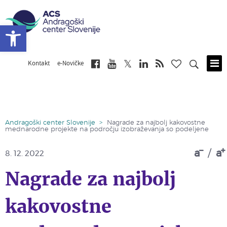
Open toolbar
Kontakt
e-Novičke
Skip
to
main
content
Andragoški center Slovenije
>
Nagrade za najbolj kakovostne
mednarodne projekte na področju izobraževanja so podeljene
a
/
a
8. 12. 2022
Nagrade za najbolj
kakovostne