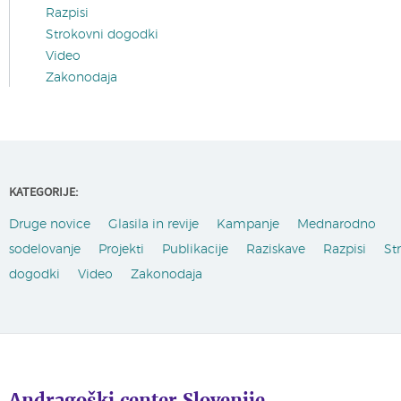
Razpisi
Strokovni dogodki
Video
Zakonodaja
KATEGORIJE:
Druge novice
Glasila in revije
Kampanje
Mednarodno
sodelovanje
Projekti
Publikacije
Raziskave
Razpisi
St
dogodki
Video
Zakonodaja
Andragoški center Slovenije