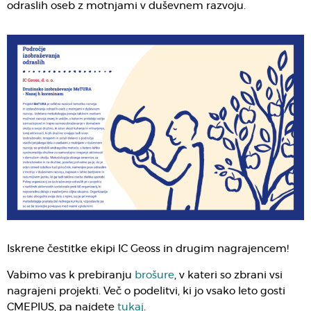
odraslih oseb z motnjami v duševnem razvoju.
Iskrene čestitke ekipi IC Geoss in drugim nagrajencem!
Vabimo vas k prebiranju
brošure
, v kateri so zbrani vsi
nagrajeni projekti. Več o podelitvi, ki jo vsako leto gosti
CMEPIUS, pa najdete
tukaj
.