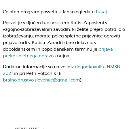
Celoten program posveta si lahko ogledate
tukaj
.
Posvet je vključen tudi v sistem Katis. Zaposleni v
vzgojno-izobraževalnih zavodih, ki želite prejeti potrdilo o
izobraževanju, morate poleg spletne prijavnice opraviti
prijavo tudi v Katisu. Zaradi izbire delavnic v
dopoldanskem in popoldanskem terminu je
prijava
preko spletnega obrazca
nujna.
Dodatne informacije so na voljo v
dogodkovniku NMSB
2021
in pri Petri Potočnik (E:
bralno.drustvo.slovenije@gmail.com
).