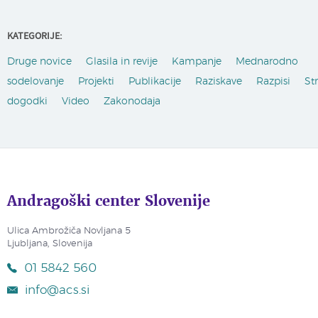
KATEGORIJE:
Druge novice
Glasila in revije
Kampanje
Mednarodno
sodelovanje
Projekti
Publikacije
Raziskave
Razpisi
St
dogodki
Video
Zakonodaja
Andragoški center Slovenije
Ulica Ambrožiča Novljana 5
Ljubljana, Slovenija
01 5842 560
info@acs.si