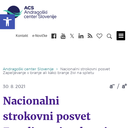
Open toolbar
Kontakt
e-Novičke
Skip
to
main
content
Andragoški center Slovenije
>
Nacionalni strokovni posvet
Zapeljevanje v branje ali kako branje živi na spletu
a
/
a
30. 8. 2021
Nacionalni
strokovni posvet