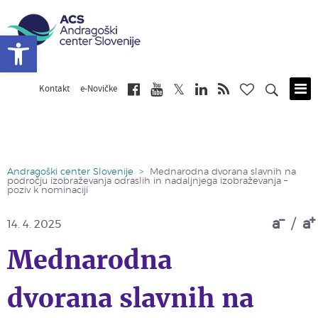
Open toolbar
Kontakt
e-Novičke
Skip
to
main
content
Andragoški center Slovenije
>
Mednarodna dvorana slavnih na
področju izobraževanja odraslih in nadaljnjega izobraževanja –
poziv k nominaciji
a
/
a
14. 4. 2025
Mednarodna
dvorana slavnih na