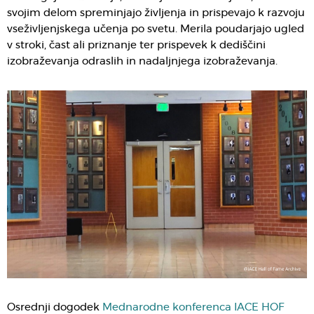
svojim delom spreminjajo življenja in prispevajo k razvoju
vseživljenjskega učenja po svetu. Merila poudarjajo ugled
v stroki, čast ali priznanje ter prispevek k dediščini
izobraževanja odraslih in nadaljnjega izobraževanja.
Osrednji dogodek
Mednarodne konferenca IACE HOF