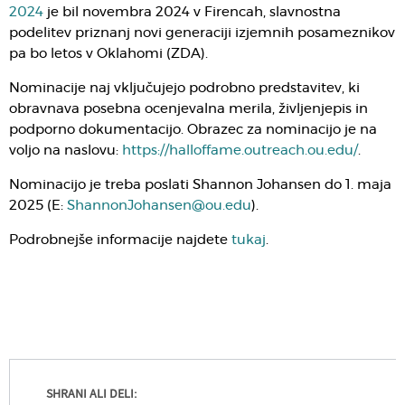
2024
je bil novembra 2024 v Firencah, slavnostna
podelitev priznanj novi generaciji izjemnih posameznikov
pa bo letos v Oklahomi (ZDA).
Nominacije naj vključujejo podrobno predstavitev, ki
obravnava posebna ocenjevalna merila, življenjepis in
podporno dokumentacijo. Obrazec za nominacijo je na
voljo na naslovu:
https://halloffame.outreach.ou.edu/
.
Nominacijo je treba poslati Shannon Johansen do 1. maja
2025 (E:
ShannonJohansen@ou.edu
).
Podrobnejše informacije najdete
tukaj
.
SHRANI ALI DELI: