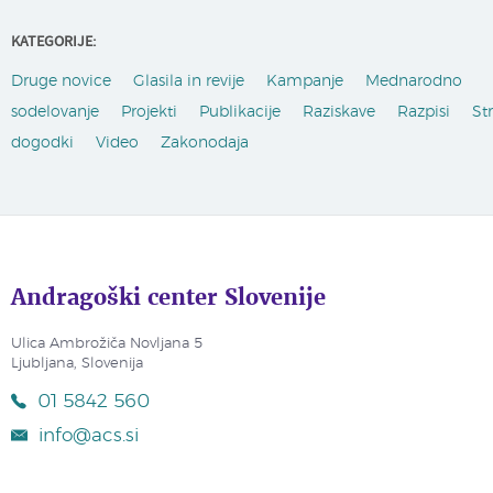
KATEGORIJE:
Druge novice
Glasila in revije
Kampanje
Mednarodno
sodelovanje
Projekti
Publikacije
Raziskave
Razpisi
St
dogodki
Video
Zakonodaja
Andragoški center Slovenije
Ulica Ambrožiča Novljana 5
Ljubljana, Slovenija
01 5842 560
info@acs.si