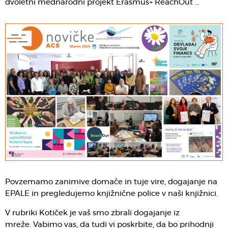
dvoletni mednarodni projekt Erasmus+ ReachOut …
Povzemamo zanimive domače in tuje vire, dogajanje na
EPALE in pregledujemo knjižnične police v naši knjižnici.
V rubriki Kotiček je vaš smo zbrali dogajanje iz
mreže. Vabimo vas, da tudi vi poskrbite, da bo prihodnji