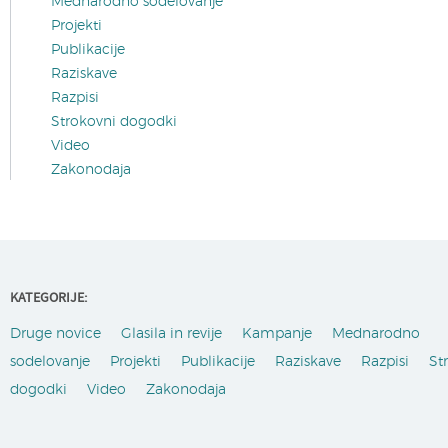
Mednarodno sodelovanje
Projekti
Publikacije
Raziskave
Razpisi
Strokovni dogodki
Video
Zakonodaja
KATEGORIJE:
Druge novice
Glasila in revije
Kampanje
Mednarodno
sodelovanje
Projekti
Publikacije
Raziskave
Razpisi
St
dogodki
Video
Zakonodaja