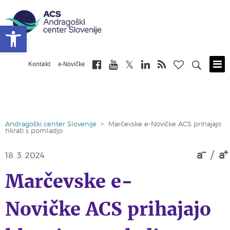
Open toolbar
Kontakt
e-Novičke
Skip
to
main
content
Andragoški center Slovenije
>
Marčevske e-Novičke ACS prihajajo
hkrati s pomladjo
a
/
a
18. 3. 2024
Marčevske e-
Novičke ACS prihajajo