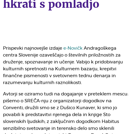
hkrati s pomladjo
Prispevki najnovejše izdaje
e-Novičk
Andragoškega
centra Slovenije ozaveščajo o številnih priložnostih za
druženje, spoznavanje in učenje. Vabijo k pridobivanju
kulturnih spretnosti na Kulturnem bazarju, krepitvi
finančne pismenosti v svetovnem tednu denarja in
razumevanju kulturnih raznolikosti.
Avtorji se oziramo tudi na dogajanje v preteklem mescu:
pišemo o SREČA-nju z organizatorji dogodkov na
Conventi; družili smo se z Dušico Kunaver, ki smo jo
povabili k predstavitvi njenega dela in knjige Sto
slovenskih ljudskih; z zaključnim dogodkom Habitus
senzibilno svetovanje in terensko delo smo sklenili