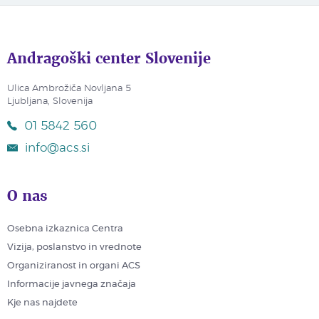
Andragoški center Slovenije
Ulica Ambrožiča Novljana 5
Ljubljana, Slovenija
01 5842 560
info@acs.si
O nas
Osebna izkaznica Centra
Vizija, poslanstvo in vrednote
Organiziranost in organi ACS
Informacije javnega značaja
Kje nas najdete