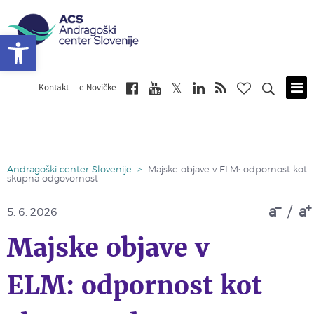
Open toolbar
Kontakt
e-Novičke
Skip
to
main
content
Andragoški center Slovenije
>
Majske objave v ELM: odpornost kot
skupna odgovornost
a
/
a
5. 6. 2026
Majske objave v
ELM: odpornost kot