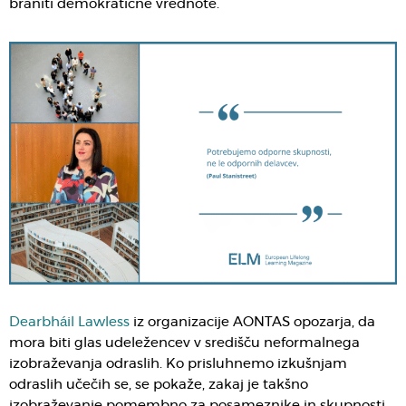
braniti demokratične vrednote.
Dearbháil Lawless
iz organizacije AONTAS opozarja, da
mora biti glas udeležencev v središču neformalnega
izobraževanja odraslih. Ko prisluhnemo izkušnjam
odraslih učečih se, se pokaže, zakaj je takšno
izobraževanje pomembno za posameznike in skupnosti.