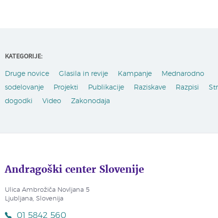
KATEGORIJE:
Druge novice
Glasila in revije
Kampanje
Mednarodno
sodelovanje
Projekti
Publikacije
Raziskave
Razpisi
St
dogodki
Video
Zakonodaja
Andragoški center Slovenije
Ulica Ambrožiča Novljana 5
Ljubljana, Slovenija
01 5842 560