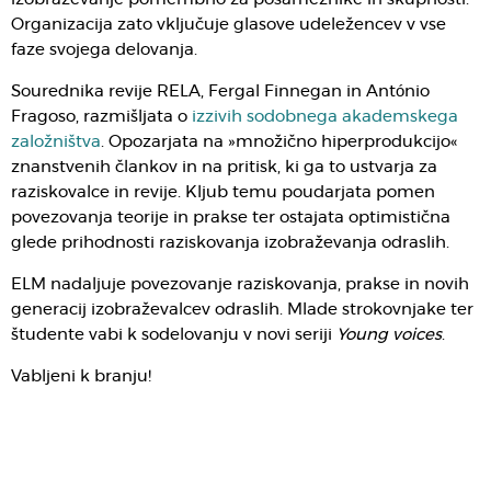
Organizacija zato vključuje glasove udeležencev v vse
faze svojega delovanja.
Sourednika revije RELA, Fergal Finnegan in António
Fragoso, razmišljata o
izzivih sodobnega akademskega
založništva
. Opozarjata na »množično hiperprodukcijo«
znanstvenih člankov in na pritisk, ki ga to ustvarja za
raziskovalce in revije. Kljub temu poudarjata pomen
povezovanja teorije in prakse ter ostajata optimistična
glede prihodnosti raziskovanja izobraževanja odraslih.
ELM nadaljuje povezovanje raziskovanja, prakse in novih
generacij izobraževalcev odraslih. Mlade strokovnjake ter
študente vabi k sodelovanju v novi seriji
Young voices
.
Vabljeni k branju!