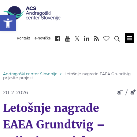
Open toolbar
Kontakt
e-Novičke
Skip
to
main
content
Andragoški center Slovenije
>
Letošnje nagrade EAEA Grundtvig –
prijavite projekt
a
/
a
20. 2. 2026
Letošnje nagrade
EAEA Grundtvig –