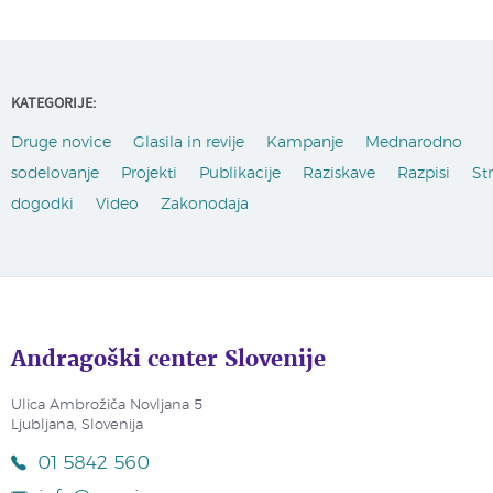
KATEGORIJE:
Druge novice
Glasila in revije
Kampanje
Mednarodno
sodelovanje
Projekti
Publikacije
Raziskave
Razpisi
St
dogodki
Video
Zakonodaja
Andragoški center Slovenije
Ulica Ambrožiča Novljana 5
Ljubljana, Slovenija
01 5842 560