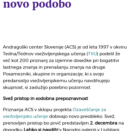
novo podobo
Andragoški center Slovenije (ACS) je od leta 1997 v okviru
Tedna/Tednov vseživljenjskega učenja (
TVU
) podelil že
več kot 200 priznanj za izjemne dosežke pri bogatitvi
lastnega znanja in prenašanju znanja na druge.
Posamezniki, skupine in organizacije, ki s svojo
predanostjo vseživljenjskemu učenju navdihujejo
skupnost, si zaslužijo posebno pozornost.
Svež pristop in sodobna prepoznavnost
Priznanja ACS v sklopu projekta
Ozaveščanje za
vseživljenjsko učenje
dobivajo novo preobleko. Svež,
prenovljen pristop bo prvič predstavljen
2. decembra
na
dogodku
Lahko si navdih!
v Narodni galeriji v Ljubljani.