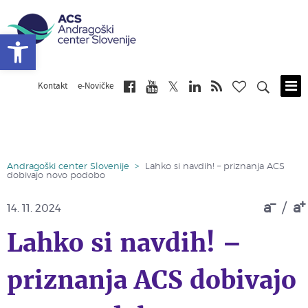
Open toolbar
Kontakt
e-Novičke
Skip
to
main
content
Andragoški center Slovenije
>
Lahko si navdih! – priznanja ACS
dobivajo novo podobo
a
/
a
14. 11. 2024
Lahko si navdih! –
priznanja ACS dobivajo