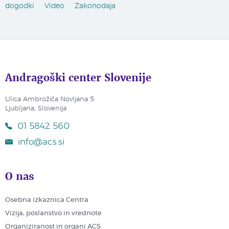
dogodki
Video
Zakonodaja
Andragoški center Slovenije
Ulica Ambrožiča Novljana 5
Ljubljana, Slovenija
01 5842 560
info@acs.si
O nas
Osebna izkaznica Centra
Vizija, poslanstvo in vrednote
Organiziranost in organi ACS