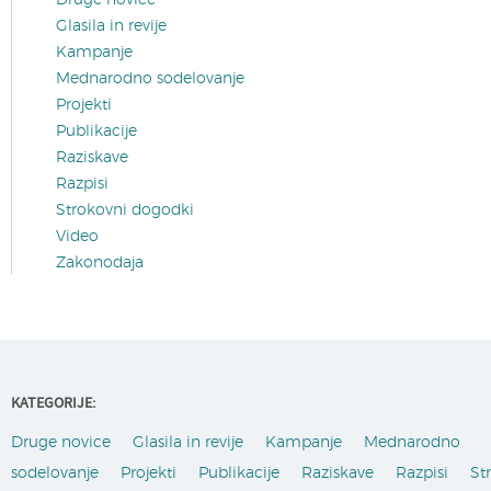
Druge novice
Glasila in revije
Kampanje
Mednarodno sodelovanje
Projekti
Publikacije
Raziskave
Razpisi
Strokovni dogodki
Video
Zakonodaja
KATEGORIJE:
Druge novice
Glasila in revije
Kampanje
Mednarodno
sodelovanje
Projekti
Publikacije
Raziskave
Razpisi
St