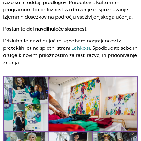
razpisu in oddaji predlogov. Prireditev s kulturnim
programom bo priložnost za druženje in spoznavanje
izjemnih dosežkov na področju vseživljenjskega učenja.
Postanite del navdihujoče skupnosti
Prisluhnite navdihujočim zgodbam nagrajencev iz
preteklih let na spletni strani
Lahko.si
. Spodbudite sebe in
druge k novim priložnostim za rast, razvoj in pridobivanje
znanja.