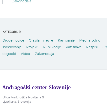
Zakonodaja
KATEGORIJE:
Druge novice
Glasila in revije
Kampanje
Mednarodno
sodelovanje
Projekti
Publikacije
Raziskave
Razpisi
St
dogodki
Video
Zakonodaja
Andragoški center Slovenije
Ulica Ambrožiča Novljana 5
Ljubljana, Slovenija