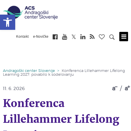
Open toolbar
Kontakt
e-Novičke
Skip
to
main
content
Andragoški center Slovenije
>
Konferenca Lillehammer Lifelong
Learning 2027: povabilo k sodelovanju
a
/
a
11. 6. 2026
Konferenca
Lillehammer Lifelong