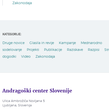
Zakonodaja
KATEGORIJE:
Druge novice
Glasila in revije
Kampanje
Mednarodno
sodelovanje
Projekti
Publikacije
Raziskave
Razpisi
St
dogodki
Video
Zakonodaja
Andragoški center Slovenije
Ulica Ambrožiča Novljana 5
Ljubljana, Slovenija