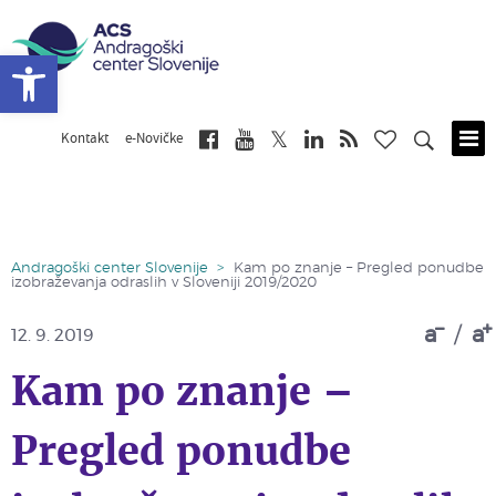
Open toolbar
Kontakt
e-Novičke
Skip
to
main
content
Andragoški center Slovenije
>
Kam po znanje – Pregled ponudbe
izobraževanja odraslih v Sloveniji 2019/2020
a
/
a
12. 9. 2019
Kam po znanje –
Pregled ponudbe