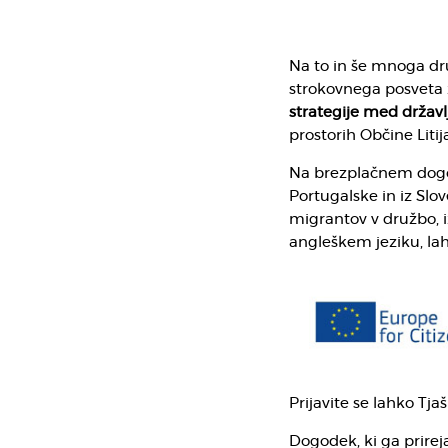
Na to in še mnoga dr
strokovnega posveta
strategije med državl
prostorih Občine Litij
Na brezplačnem dogodk
Portugalske in iz Slo
migrantov v družbo, i
angleškem jeziku, la
Prijavite se lahko Tja
Dogodek, ki ga prirej