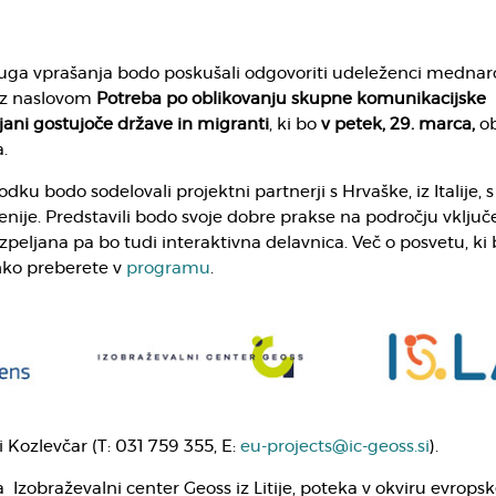
uga vprašanja bodo poskušali odgovoriti udeleženci medna
 z naslovom
Potreba po oblikovanju skupne komunikacijske
jani gostujoče države in migranti
, ki bo
v petek, 29. marca,
ob
a.
u bodo sodelovali projektni partnerji s Hrvaške, iz Italije, s
venije. Predstavili bodo svoje dobre prakse na področju vključ
zpeljana pa bo tudi interaktivna delavnica. Več o posvetu, ki 
hko preberete v
programu
.
ši Kozlevčar (T: 031 759 355, E:
eu-projects@ic-geoss.si
).
a Izobraževalni center Geoss iz Litije, poteka v okviru evrops