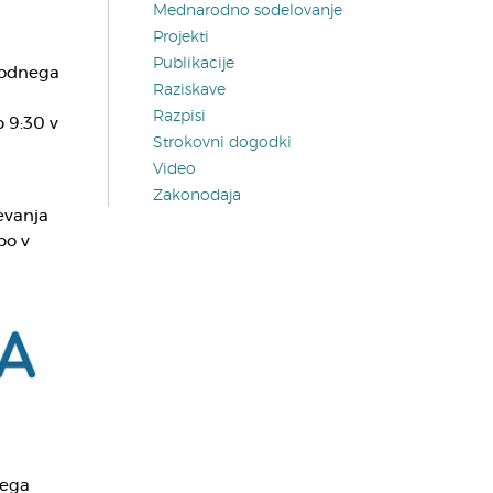
Mednarodno sodelovanje
Projekti
Publikacije
rodnega
Raziskave
Razpisi
 9:30 v
Strokovni dogodki
Video
Zakonodaja
evanja
bo v
kega