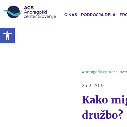
O NAS
PODROČJA DELA
PRO
Open toolbar
Skip
to
main
content
Andragoški center Sloven
25. 3. 2019
Kako mig
družbo?