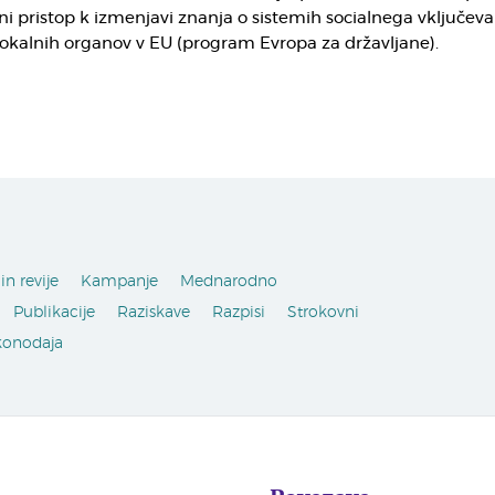
tni pristop k izmenjavi znanja o sistemih socialnega vključeva
 lokalnih organov v EU (program Evropa za državljane).
in revije
Kampanje
Mednarodno
Publikacije
Raziskave
Razpisi
Strokovni
konodaja