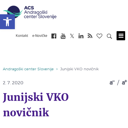
Open toolbar
Kontakt
e-Novičke
Skip
to
main
content
Andragoški center Slovenije
>
Junijski VKO novičnik
a
/
a
2. 7. 2020
Junijski VKO
novičnik