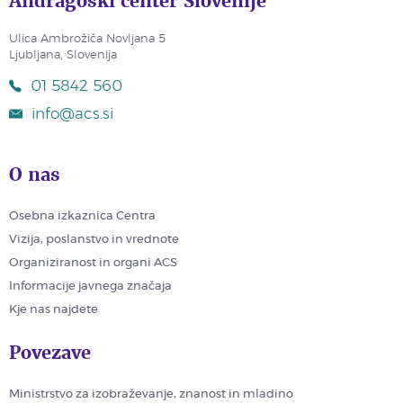
Andragoški center Slovenije
Ulica Ambrožiča Novljana 5
Ljubljana, Slovenija
01 5842 560
info@acs.si
O nas
Osebna izkaznica Centra
Vizija, poslanstvo in vrednote
Organiziranost in organi ACS
Informacije javnega značaja
Kje nas najdete
Povezave
Ministrstvo za izobraževanje, znanost in mladino