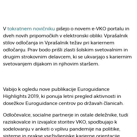
V
tokratnem novičniku
pišejo o novem e-VKO portalu in
dveh novih pripomočkih v elektronski obliki: Vprašalnik
stilov odločanja in Vprašalnik težav pri kariernem
odločanju. Prav bodo prišli zlasti šolskim svetovalnim in
drugim strokovnim delavcem, ki se ukvarjajo s kariernim
svetovanjem dijakom in njihovim staršem.
Vabijo k ogledu nove publikacije Euroguidance
Highlights 2019, ki ponuja letni pregled aktivnosti in
dosežkov Euroguidance centrov po državah članicah.
Odločevalce, socialne partnerje in ostale deležnike, tudi
raziskovalce in izvajalce storitev VKO, spodbujajo k
sodelovanju v anketi o vplivu pandemije na politike,
sisteme in prakse vseživljenjske karierne orientacije.