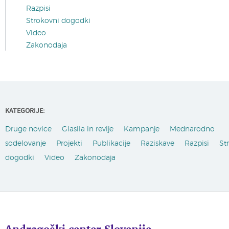
Razpisi
Strokovni dogodki
Video
Zakonodaja
KATEGORIJE:
Druge novice
Glasila in revije
Kampanje
Mednarodno
sodelovanje
Projekti
Publikacije
Raziskave
Razpisi
St
dogodki
Video
Zakonodaja