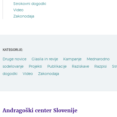
Strokovni dogodki
Video
Zakonodaja
KATEGORIJE:
Druge novice
Glasila in revije
Kampanje
Mednarodno
sodelovanje
Projekti
Publikacije
Raziskave
Razpisi
St
dogodki
Video
Zakonodaja
Andragoški center Slovenije