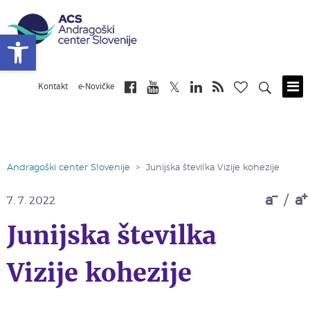
Open toolbar
Kontakt
e-Novičke
Skip
to
main
content
Andragoški center Slovenije
>
Junijska številka Vizije kohezije
a
/
a
7. 7. 2022
Junijska številka
Vizije kohezije