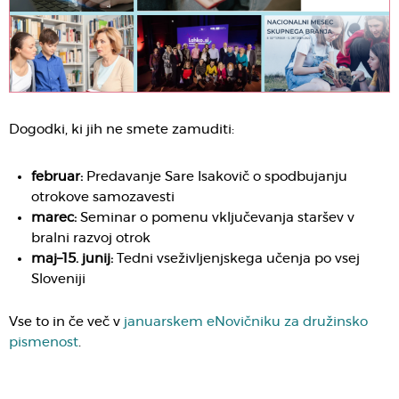
Dogodki, ki jih ne smete zamuditi:
februar:
Predavanje Sare Isakovič o spodbujanju
otrokove samozavesti
marec:
Seminar o pomenu vključevanja staršev v
bralni razvoj otrok
maj–15. junij:
Tedni vseživljenjskega učenja po vsej
Sloveniji
Vse to in če več v
januarskem eNovičniku za družinsko
pismenost
.