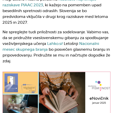
raziskave PIAAC 2023
, ki kažejo na pomemben upad
besedilnih spretnosti odraslih. Slovenija se bo
predvidoma vključila v drugi krog raziskave med letoma
2025 in 2027.
Ne spreglejte tudi priložnosti za sodelovanje. Vabimo vas,
da se pridružite vseslovenskemu gibanju za spodbujanje
vseživljenjskega učenja
Lahko.si!
Letošnji
Nacionalni
mesec skupnega branja
bo posvečen glasnemu branju in
pripovedovanju. Pridružite se mu in načrtujte dogodke že
zdaj.