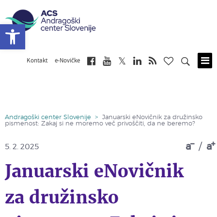
Open toolbar
Kontakt
e-Novičke
Skip
to
main
content
Andragoški center Slovenije
>
Januarski eNovičnik za družinsko
pismenost: Zakaj si ne moremo več privoščiti, da ne beremo?
a
/
a
5. 2. 2025
Januarski eNovičnik
za družinsko