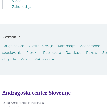
Video
Zakonodaja
KATEGORIJE:
Druge novice
Glasila in revije
Kampanje
Mednarodno
sodelovanje
Projekti
Publikacije
Raziskave
Razpisi
St
dogodki
Video
Zakonodaja
Andragoški center Slovenije
Ulica Ambrožiča Novljana 5