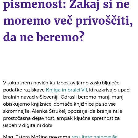
pismenost: Zakaj si ne
moremo več privoščiti,
da ne beremo?
V tokratnem novičniku izpostavljamo zaskrbljujoče
podatke raziskave
Knjiga in bralci VII
, ki razkrivajo upad
bralnih navad v Sloveniji. Odrasli beremo manj, manj
obiskujemo knjižnice, domače knjižnice pa so vse
skromnejše. Alenka Štrukelj opozarja, da branje ni le
prostočasna dejavnost, ampak ključna spretnost za
uspeh v digitalni dobi.
Mag. Estera Možina povzema
rezultate najnovejše