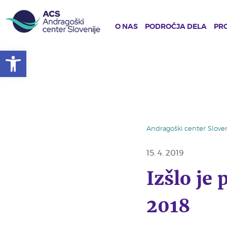
O NAS
PODROČJA DELA
PRO
Open toolbar
Skip
to
main
content
Andragoški center Sloven
15. 4. 2019
Izšlo je 
2018