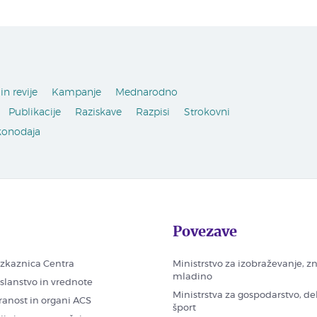
in revije
Kampanje
Mednarodno
Publikacije
Raziskave
Razpisi
Strokovni
konodaja
Povezave
zkaznica Centra
Ministrstvo za izobraževanje, z
mladino
oslanstvo in vrednote
Ministrstva za gospodarstvo, de
ranost in organi ACS
šport