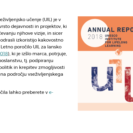
eživljenjsko učenje (UIL) je v
vrsto dejavnosti in projektov, ki
evanju njihove vizije, in sicer
 odrasli izkoristijo kakovostno
 Letno poročilo UIL za lansko
2018
), ki je izšlo marca, potrjuje,
poslanstvu, tj. podpiranju
olitik in krepitev zmogljivosti
na področju vseživljenjskega
čila lahko preberete v
e-