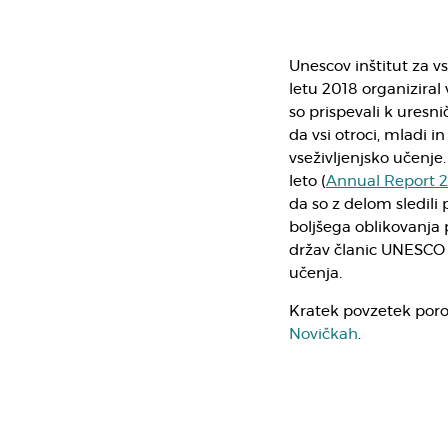
Unescov inštitut za vs
letu 2018 organiziral 
so prispevali k uresnič
da vsi otroci, mladi in
vseživljenjsko učenje.
leto (
Annual Report 
da so z delom sledili 
boljšega oblikovanja p
držav članic UNESCO 
učenja.
Kratek povzetek poro
Novičkah
.