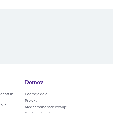
Domov
nanost in
Področja dela
Projekti
lo in
Mednarodno sodelovanje