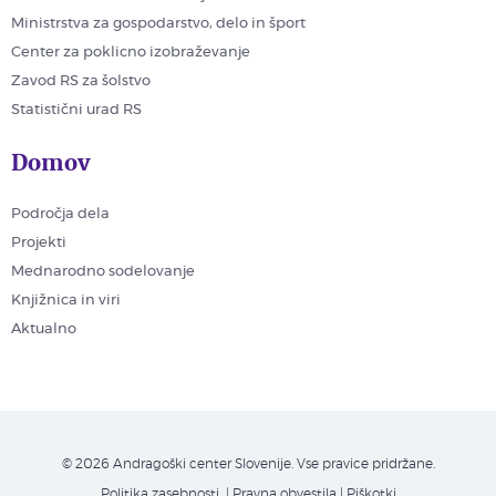
Ministrstva za gospodarstvo, delo in šport
Center za poklicno izobraževanje
Zavod RS za šolstvo
Statistični urad RS
Domov
Področja dela
Projekti
Mednarodno sodelovanje
Knjižnica in viri
Aktualno
© 2026 Andragoški center Slovenije. Vse pravice pridržane.
Politika zasebnosti
| Pravna obvestila
|
Piškotki