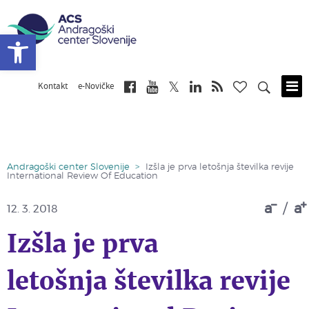
Open toolbar
Kontakt
e-Novičke
Skip
to
main
content
Andragoški center Slovenije
>
Izšla je prva letošnja številka revije
International Review Of Education
a
/
a
12. 3. 2018
Izšla je prva
letošnja številka revije