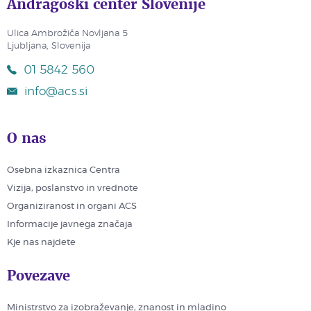
Andragoški center Slovenije
Ulica Ambrožiča Novljana 5
Ljubljana, Slovenija
01 5842 560
info@acs.si
O nas
Osebna izkaznica Centra
Vizija, poslanstvo in vrednote
Organiziranost in organi ACS
Informacije javnega značaja
Kje nas najdete
Povezave
Ministrstvo za izobraževanje, znanost in mladino