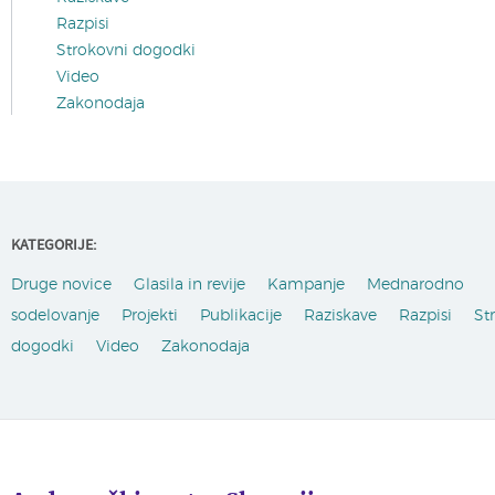
Razpisi
Strokovni dogodki
Video
Zakonodaja
KATEGORIJE:
Druge novice
Glasila in revije
Kampanje
Mednarodno
sodelovanje
Projekti
Publikacije
Raziskave
Razpisi
St
dogodki
Video
Zakonodaja