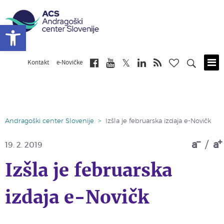
Open toolbar
Kontakt
e-Novičke
Skip
to
main
content
Andragoški center Slovenije
>
Izšla je februarska izdaja e-Novičk
a
/
a
19. 2. 2019
Izšla je februarska
izdaja e-Novičk