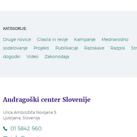
KATEGORIJE:
Druge novice
Glasila in revije
Kampanje
Mednarodno
sodelovanje
Projekti
Publikacije
Raziskave
Razpisi
St
dogodki
Video
Zakonodaja
Andragoški center Slovenije
Ulica Ambrožiča Novljana 5
Ljubljana, Slovenija
01 5842 560