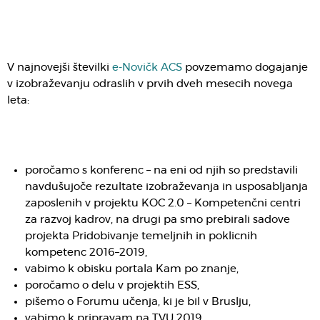
V najnovejši številki
e-Novičk ACS
povzemamo dogajanje
v izobraževanju odraslih v prvih dveh mesecih novega
leta:
poročamo s konferenc – na eni od njih so predstavili
navdušujoče rezultate izobraževanja in usposabljanja
zaposlenih v projektu KOC 2.0 – Kompetenčni centri
za razvoj kadrov, na drugi pa smo prebirali sadove
projekta Pridobivanje temeljnih in poklicnih
kompetenc 2016–2019,
vabimo k obisku portala Kam po znanje,
poročamo o delu v projektih ESS,
pišemo o Forumu učenja, ki je bil v Bruslju,
vabimo k pripravam na TVU 2019,