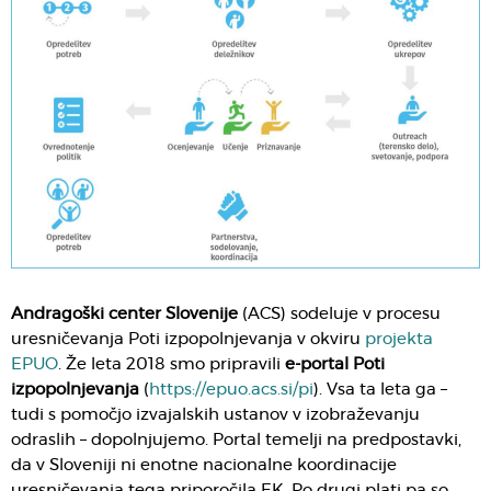
Andragoški center Slovenije
(ACS) sodeluje v procesu
uresničevanja Poti izpopolnjevanja v okviru
projekta
EPUO
. Že leta 2018 smo pripravili
e-portal Poti
izpopolnjevanja
(
https://epuo.acs.si/pi
). Vsa ta leta ga –
tudi s pomočjo izvajalskih ustanov v izobraževanju
odraslih – dopolnjujemo. Portal temelji na predpostavki,
da v Sloveniji ni enotne nacionalne koordinacije
uresničevanja tega priporočila EK. Po drugi plati pa so