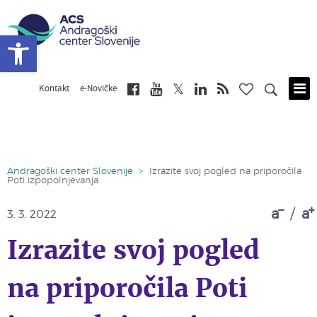
Open toolbar
Kontakt
e-Novičke
Skip
to
main
content
Andragoški center Slovenije
>
Izrazite svoj pogled na priporočila
Poti izpopolnjevanja
a
/
a
3. 3. 2022
Izrazite svoj pogled
na priporočila Poti