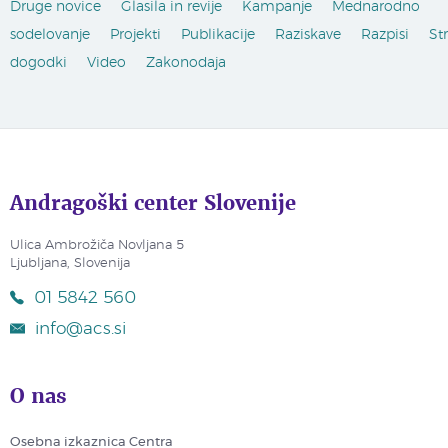
Druge novice
Glasila in revije
Kampanje
Mednarodno
sodelovanje
Projekti
Publikacije
Raziskave
Razpisi
St
dogodki
Video
Zakonodaja
Andragoški center Slovenije
Ulica Ambrožiča Novljana 5
Ljubljana, Slovenija
01 5842 560
info@acs.si
O nas
Osebna izkaznica Centra