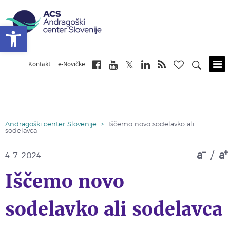
Open toolbar
Kontakt
e-Novičke
Skip
to
main
content
Andragoški center Slovenije
>
Iščemo novo sodelavko ali
sodelavca
a
/
a
4. 7. 2024
Iščemo novo
sodelavko ali sodelavca