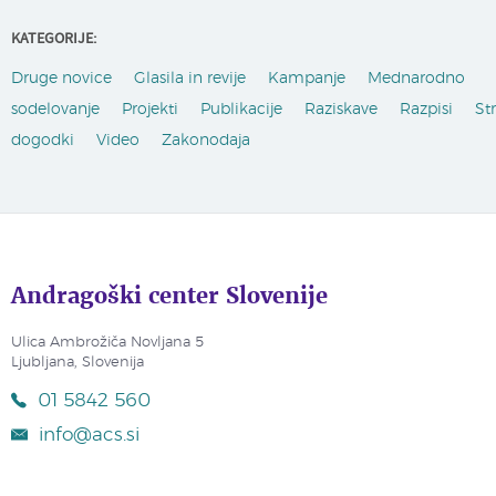
KATEGORIJE:
Druge novice
Glasila in revije
Kampanje
Mednarodno
sodelovanje
Projekti
Publikacije
Raziskave
Razpisi
St
dogodki
Video
Zakonodaja
Andragoški center Slovenije
Ulica Ambrožiča Novljana 5
Ljubljana, Slovenija
01 5842 560
info@acs.si