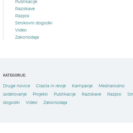
Publikacije
Raziskave
Razpisi
Strokovni dogodki
Video
Zakonodaja
KATEGORIJE:
Druge novice
Glasila in revije
Kampanje
Mednarodno
sodelovanje
Projekti
Publikacije
Raziskave
Razpisi
St
dogodki
Video
Zakonodaja