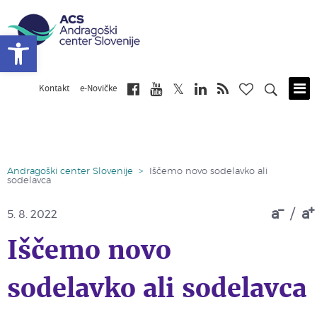
Open toolbar
Kontakt
e-Novičke
Skip
to
main
content
Andragoški center Slovenije
>
Iščemo novo sodelavko ali
sodelavca
a
/
a
5. 8. 2022
Iščemo novo
sodelavko ali sodelavca