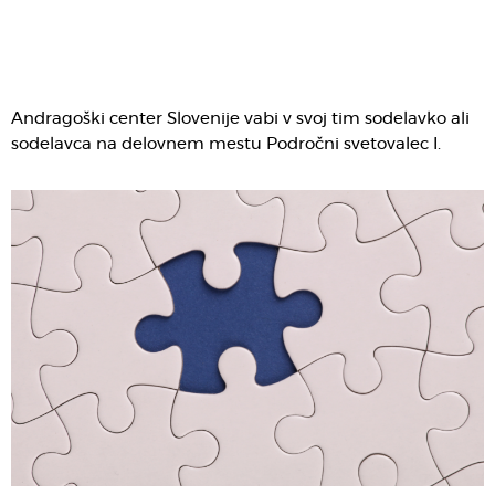
Andragoški center Slovenije vabi v svoj tim sodelavko ali
sodelavca na delovnem mestu Področni svetovalec I.