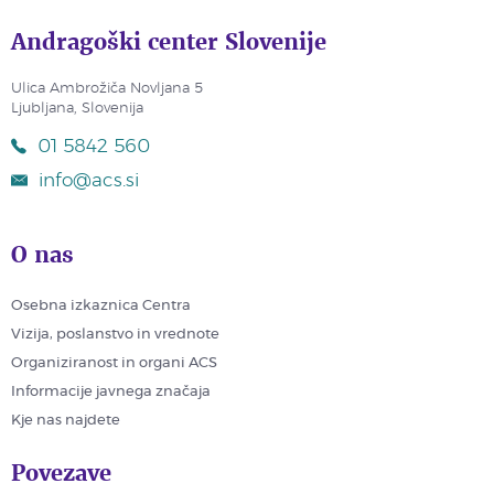
Andragoški center Slovenije
Ulica Ambrožiča Novljana 5
Ljubljana, Slovenija
01 5842 560
info@acs.si
O nas
Osebna izkaznica Centra
Vizija, poslanstvo in vrednote
Organiziranost in organi ACS
Informacije javnega značaja
Kje nas najdete
Povezave