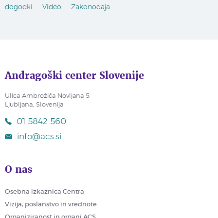
dogodki
Video
Zakonodaja
Andragoški center Slovenije
Ulica Ambrožiča Novljana 5
Ljubljana, Slovenija
01 5842 560
info@acs.si
O nas
Osebna izkaznica Centra
Vizija, poslanstvo in vrednote
Organiziranost in organi ACS