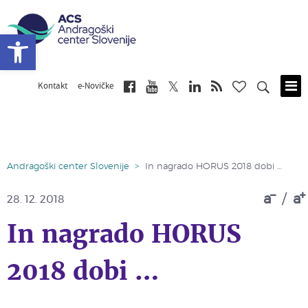
Open toolbar
Kontakt
e-Novičke
Skip
to
main
content
Andragoški center Slovenije
>
In nagrado HORUS 2018 dobi …
a
/
a
28. 12. 2018
In nagrado HORUS
2018 dobi …