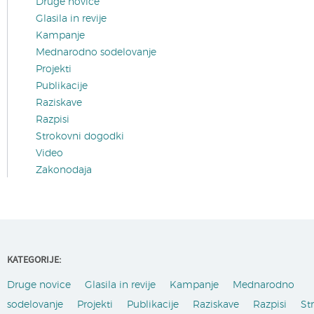
Druge novice
Glasila in revije
Kampanje
Mednarodno sodelovanje
Projekti
Publikacije
Raziskave
Razpisi
Strokovni dogodki
Video
Zakonodaja
KATEGORIJE:
Druge novice
Glasila in revije
Kampanje
Mednarodno
sodelovanje
Projekti
Publikacije
Raziskave
Razpisi
St