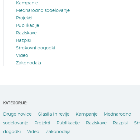
Kampanje
Mednarodno sodelovanje
Projekti
Publikacije
Raziskave
Razpisi
Strokovni dogodki
Video
Zakonodaja
KATEGORIJE:
Druge novice
Glasila in revije
Kampanje
Mednarodno
sodelovanje
Projekti
Publikacije
Raziskave
Razpisi
St
dogodki
Video
Zakonodaja