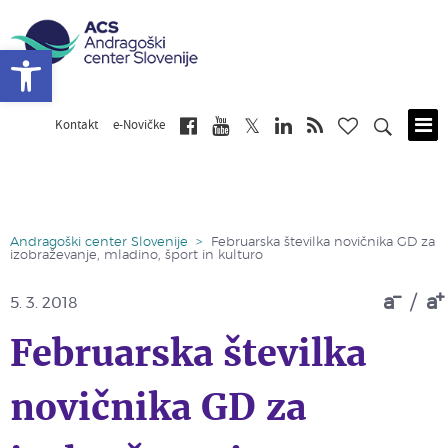
Open toolbar
Kontakt
e-Novičke
Skip
to
main
content
Andragoški center Slovenije
>
Februarska številka novičnika GD za
izobraževanje, mladino, šport in kulturo
a
/
a
5. 3. 2018
Februarska številka
novičnika GD za