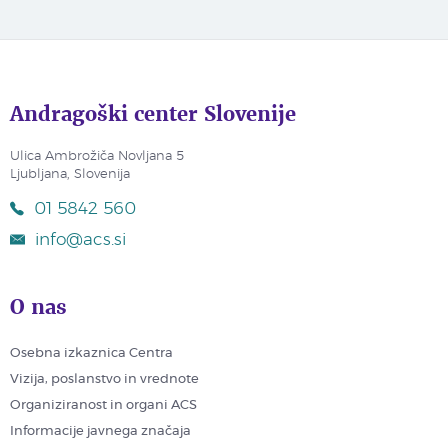
Andragoški center Slovenije
Ulica Ambrožiča Novljana 5
Ljubljana, Slovenija
01 5842 560
info@acs.si
O nas
Osebna izkaznica Centra
Vizija, poslanstvo in vrednote
Organiziranost in organi ACS
Informacije javnega značaja