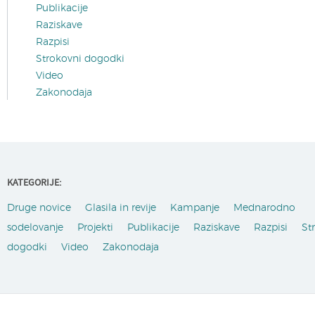
Publikacije
Raziskave
Razpisi
Strokovni dogodki
Video
Zakonodaja
KATEGORIJE:
Druge novice
Glasila in revije
Kampanje
Mednarodno
sodelovanje
Projekti
Publikacije
Raziskave
Razpisi
St
dogodki
Video
Zakonodaja