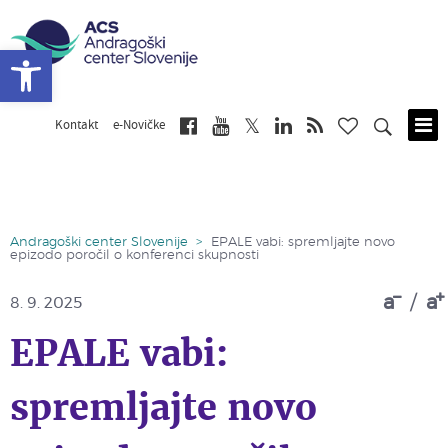
Open toolbar
Kontakt
e-Novičke
Skip
to
main
content
Andragoški center Slovenije
>
EPALE vabi: spremljajte novo
epizodo poročil o konferenci skupnosti
a
/
a
8. 9. 2025
EPALE vabi:
spremljajte novo