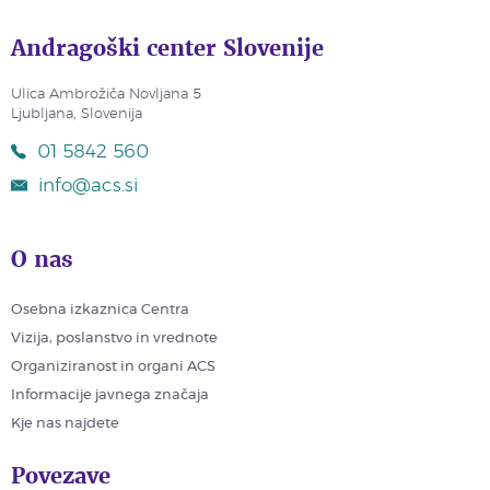
Andragoški center Slovenije
Ulica Ambrožiča Novljana 5
Ljubljana, Slovenija
01 5842 560
info@acs.si
O nas
Osebna izkaznica Centra
Vizija, poslanstvo in vrednote
Organiziranost in organi ACS
Informacije javnega značaja
Kje nas najdete
Povezave