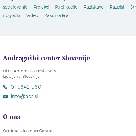
sodelovanje
Projekti
Publikacije
Raziskave
Razpisi
St
dogodki
Video
Zakonodaja
Andragoški center Slovenije
Ulica Ambrožiča Novljana 5
Ljubljana, Slovenija
01 5842 560
info@acs.si
O nas
Osebna izkaznica Centra