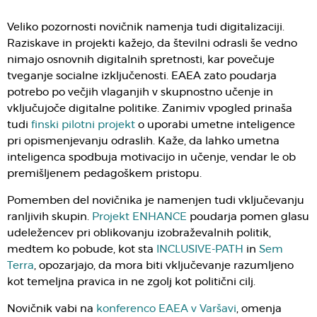
Veliko pozornosti novičnik namenja tudi digitalizaciji.
Raziskave in projekti kažejo, da številni odrasli še vedno
nimajo osnovnih digitalnih spretnosti, kar povečuje
tveganje socialne izključenosti. EAEA zato poudarja
potrebo po večjih vlaganjih v skupnostno učenje in
vključujoče digitalne politike. Zanimiv vpogled prinaša
tudi
finski pilotni projekt
o uporabi umetne inteligence
pri opismenjevanju odraslih. Kaže, da lahko umetna
inteligenca spodbuja motivacijo in učenje, vendar le ob
premišljenem pedagoškem pristopu.
Pomemben del novičnika je namenjen tudi vključevanju
ranljivih skupin.
Projekt ENHANCE
poudarja pomen glasu
udeležencev pri oblikovanju izobraževalnih politik,
medtem ko pobude, kot sta
INCLUSIVE-PATH
in
Sem
Terra
, opozarjajo, da mora biti vključevanje razumljeno
kot temeljna pravica in ne zgolj kot politični cilj.
Novičnik vabi na
konferenco EAEA v Varšavi
, omenja