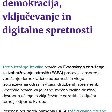
demokracija,
vključevanje in
digitalne spretnosti
Tretja letošnja številka
novičnika
Evropskega združenja
za izobraževanje odraslih (EAEA)
postavlja v ospredje
vprašanje demokratične odpornosti in vloge
izobraževanja odraslih v času družbenih sprememb.
Sporočilo novičnika je jasno: močna civilna družba,
dostopno učenje in vključevanje odraslih so ključni
temelji odporne Evrope.
Poseben poudarek namenja EAEA
zaščiti civilne družbe
.