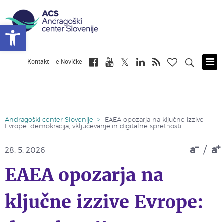
Open toolbar
Kontakt
e-Novičke
Skip
to
main
content
Andragoški center Slovenije
>
EAEA opozarja na ključne izzive
Evrope: demokracija, vključevanje in digitalne spretnosti
a
/
a
28. 5. 2026
EAEA opozarja na
ključne izzive Evrope: